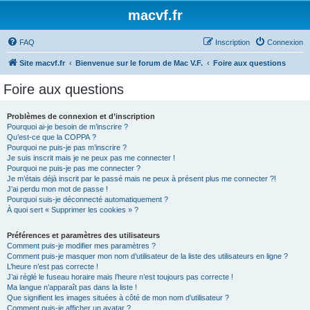
macvf.fr
FAQ
Inscription
Connexion
Site macvf.fr
Bienvenue sur le forum de Mac V.F.
Foire aux questions
Foire aux questions
Problèmes de connexion et d’inscription
Pourquoi ai-je besoin de m’inscrire ?
Qu’est-ce que la COPPA ?
Pourquoi ne puis-je pas m’inscrire ?
Je suis inscrit mais je ne peux pas me connecter !
Pourquoi ne puis-je pas me connecter ?
Je m’étais déjà inscrit par le passé mais ne peux à présent plus me connecter ?!
J’ai perdu mon mot de passe !
Pourquoi suis-je déconnecté automatiquement ?
À quoi sert « Supprimer les cookies » ?
Préférences et paramètres des utilisateurs
Comment puis-je modifier mes paramètres ?
Comment puis-je masquer mon nom d’utilisateur de la liste des utilisateurs en ligne ?
L’heure n’est pas correcte !
J’ai réglé le fuseau horaire mais l’heure n’est toujours pas correcte !
Ma langue n’apparaît pas dans la liste !
Que signifient les images situées à côté de mon nom d’utilisateur ?
Comment puis-je afficher un avatar ?