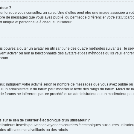
ateur ?
ur lorsque vous consultez un sujet. Une d’elles peut être une image associée à vo
mbre de messages que vous avez publié, ou permet de différencier votre statut parti
 unique et personnelle à chaque utilisateur.
ous pouvez ajouter un avatar en utilisant une des quatre méthodes suivantes : le serv
ent activer ou non la fonctionnalité des avatars et des méthodes qu’ils veuillent ren
forum.
ur, indiquent votre activité selon le nombre de messages que vous avez publié ou id
eul un administrateur du forum peut modifier le texte des rangs du forum. Merci de 
de forums ne toléreront pas ce procédé et un administrateur ou un modérateur pou
ur le lien de courrier électronique d’un utilisateur ?
s utilisateurs inscrits peuvent envoyer des courriers électroniques aux autres utili
es utilisateurs malveillants ou des robots.