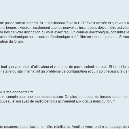
t de passe soient corrects. Si la fonctionnalité de la COPPA est activée et que vous 
ains forums exigeront également que les nouvelles inscriptions doivent être activée
te lors de votre inscription. Si vous aviez reçu un courrier électronique, consultez l
r électronique ou le courrier électronique a été filtré en tant que pourriel. Si vo
rateur du forum.
out que votre nom d’utilisateur et votre mot de passe soient corrects. Si tel est le
iétaire du site internet ait un problème de configuration et qu’il soit nécessaire de l
 plus me connecter ?!
votre compte pour une quelconque raison. De plus, beaucoup de forums suppriment pér
 nouveau et essayez de participer plus activement aux discussions du forum.
 récupéré, il peut facilement être réinitialisé. Veuillez vous rendre sur la page de