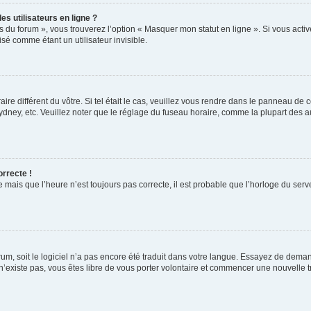
s utilisateurs en ligne ?
s du forum », vous trouverez l’option « Masquer mon statut en ligne ». Si vous activ
é comme étant un utilisateur invisible.
aire différent du vôtre. Si tel était le cas, veuillez vous rendre dans le panneau de co
ey, etc. Veuillez noter que le réglage du fuseau horaire, comme la plupart des autr
orrecte !
 mais que l’heure n’est toujours pas correcte, il est probable que l’horloge du serve
orum, soit le logiciel n’a pas encore été traduit dans votre langue. Essayez de deman
 n’existe pas, vous êtes libre de vous porter volontaire et commencer une nouvelle t