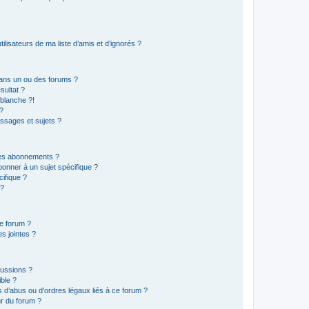
lisateurs de ma liste d’amis et d’ignorés ?
ans un ou des forums ?
sultat ?
blanche ?!
?
ssages et sujets ?
t les abonnements ?
onner à un sujet spécifique ?
ifique ?
 ?
ce forum ?
s jointes ?
cussions ?
ible ?
 d’abus ou d’ordres légaux liés à ce forum ?
r du forum ?