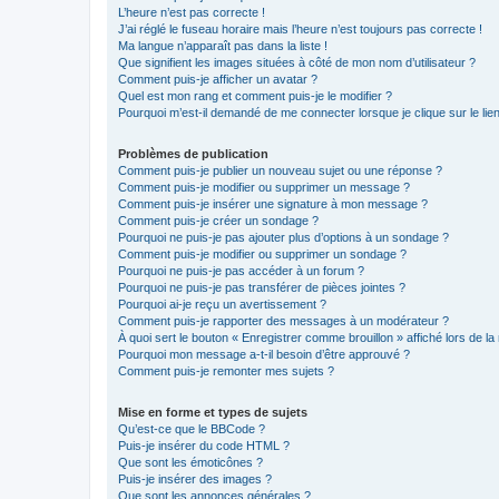
L’heure n’est pas correcte !
J’ai réglé le fuseau horaire mais l’heure n’est toujours pas correcte !
Ma langue n’apparaît pas dans la liste !
Que signifient les images situées à côté de mon nom d’utilisateur ?
Comment puis-je afficher un avatar ?
Quel est mon rang et comment puis-je le modifier ?
Pourquoi m’est-il demandé de me connecter lorsque je clique sur le lien 
Problèmes de publication
Comment puis-je publier un nouveau sujet ou une réponse ?
Comment puis-je modifier ou supprimer un message ?
Comment puis-je insérer une signature à mon message ?
Comment puis-je créer un sondage ?
Pourquoi ne puis-je pas ajouter plus d’options à un sondage ?
Comment puis-je modifier ou supprimer un sondage ?
Pourquoi ne puis-je pas accéder à un forum ?
Pourquoi ne puis-je pas transférer de pièces jointes ?
Pourquoi ai-je reçu un avertissement ?
Comment puis-je rapporter des messages à un modérateur ?
À quoi sert le bouton « Enregistrer comme brouillon » affiché lors de la 
Pourquoi mon message a-t-il besoin d’être approuvé ?
Comment puis-je remonter mes sujets ?
Mise en forme et types de sujets
Qu’est-ce que le BBCode ?
Puis-je insérer du code HTML ?
Que sont les émoticônes ?
Puis-je insérer des images ?
Que sont les annonces générales ?