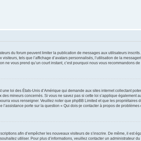
trateurs du forum peuvent limiter la publication de messages aux utilisateurs inscri
visiteurs, tels que l’affichage d’avatars personnalisés, l’utilisation de la messager
ription ne vous prend qu’un court instant, c’est pourquoi nous vous recommandons de l
t une loi des États-Unis d’Amérique qui demande aux sites internet collectant pot
 des mineurs concernés. Si vous ne savez pas si cette loi s’applique également au
 pourra vous renseigner. Veuillez noter que phpBB Limited et que les propriétaires
ue l’assistance porte sur la question « Qui dois-je contacter à propos de problèmes 
inscriptions afin d’empêcher les nouveaux visiteurs de s’inscrire. De même, il est é
s souhaitez utiliser. Pour plus d’informations, veuillez contacter un administrateur du