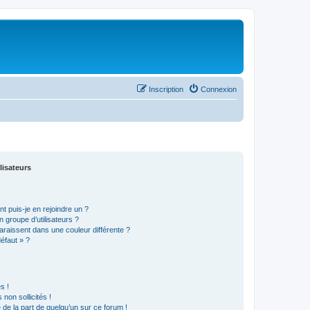
Inscription
Connexion
lisateurs
t puis-je en rejoindre un ?
 groupe d’utilisateurs ?
araissent dans une couleur différente ?
défaut » ?
s !
non sollicités !
e de la part de quelqu’un sur ce forum !