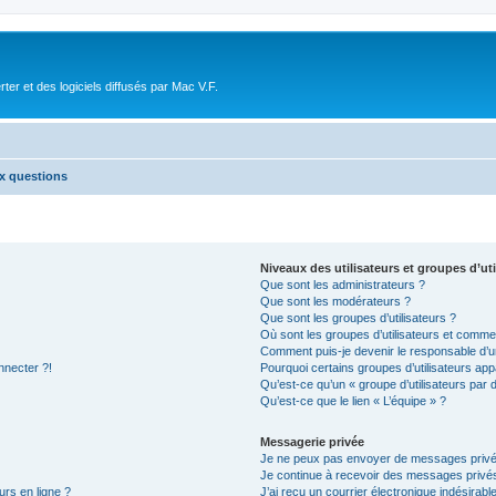
r et des logiciels diffusés par Mac V.F.
ux questions
Niveaux des utilisateurs et groupes d’uti
Que sont les administrateurs ?
Que sont les modérateurs ?
Que sont les groupes d’utilisateurs ?
Où sont les groupes d’utilisateurs et commen
Comment puis-je devenir le responsable d’un
nnecter ?!
Pourquoi certains groupes d’utilisateurs app
Qu’est-ce qu’un « groupe d’utilisateurs par 
Qu’est-ce que le lien « L’équipe » ?
Messagerie privée
Je ne peux pas envoyer de messages privé
Je continue à recevoir des messages privés 
urs en ligne ?
J’ai reçu un courrier électronique indésirabl