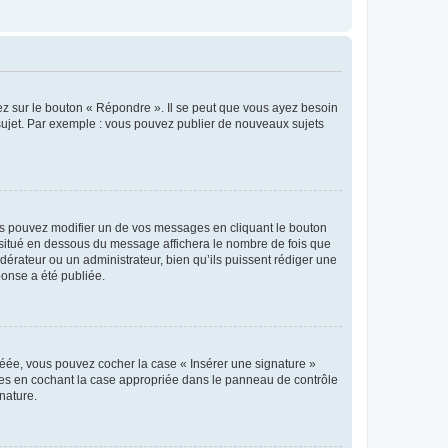
ez sur le bouton « Répondre ». Il se peut que vous ayez besoin
 sujet. Par exemple : vous pouvez publier de nouveaux sujets
s pouvez modifier un de vos messages en cliquant le bouton
e situé en dessous du message affichera le nombre de fois que
modérateur ou un administrateur, bien qu’ils puissent rédiger une
ponse a été publiée.
réée, vous pouvez cocher la case « Insérer une signature »
ages en cochant la case appropriée dans le panneau de contrôle
gnature.