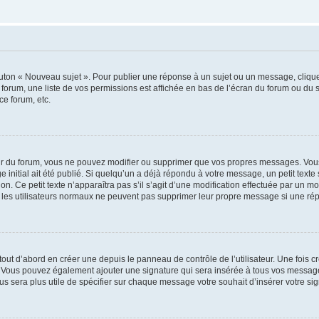
outon « Nouveau sujet ». Pour publier une réponse à un sujet ou un message, cliqu
 forum, une liste de vos permissions est affichée en bas de l’écran du forum ou du
ce forum, etc.
r du forum, vous ne pouvez modifier ou supprimer que vos propres messages. Vou
 initial ait été publié. Si quelqu’un a déjà répondu à votre message, un petit text
ion. Ce petit texte n’apparaîtra pas s’il s’agit d’une modification effectuée par un 
ue les utilisateurs normaux ne peuvent pas supprimer leur propre message si une ré
ut d’abord en créer une depuis le panneau de contrôle de l’utilisateur. Une fois c
ure. Vous pouvez également ajouter une signature qui sera insérée à tous vos mess
 vous sera plus utile de spécifier sur chaque message votre souhait d’insérer votre si