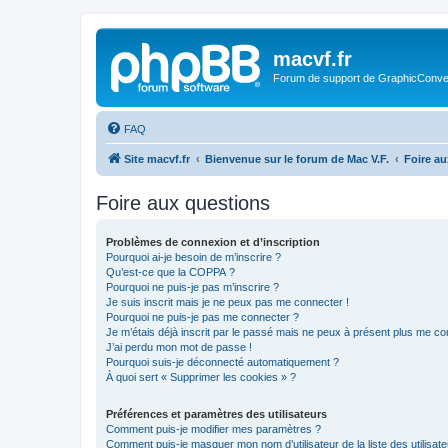
macvf.fr
Forum de support de GraphicConverte
FAQ
Site macvf.fr
Bienvenue sur le forum de Mac V.F.
Foire a
Foire aux questions
Problèmes de connexion et d’inscription
Pourquoi ai-je besoin de m’inscrire ?
Qu’est-ce que la COPPA ?
Pourquoi ne puis-je pas m’inscrire ?
Je suis inscrit mais je ne peux pas me connecter !
Pourquoi ne puis-je pas me connecter ?
Je m’étais déjà inscrit par le passé mais ne peux à présent plus me co
J’ai perdu mon mot de passe !
Pourquoi suis-je déconnecté automatiquement ?
À quoi sert « Supprimer les cookies » ?
Préférences et paramètres des utilisateurs
Comment puis-je modifier mes paramètres ?
Comment puis-je masquer mon nom d’utilisateur de la liste des utilisate