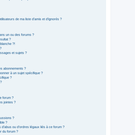
lisateurs de ma liste d’amis et d’ignorés ?
ans un ou des forums ?
sultat ?
blanche ?!
?
ssages et sujets ?
t les abonnements ?
onner à un sujet spécifique ?
ifique ?
 ?
ce forum ?
s jointes ?
cussions ?
ible ?
 d’abus ou d’ordres légaux liés à ce forum ?
r du forum ?