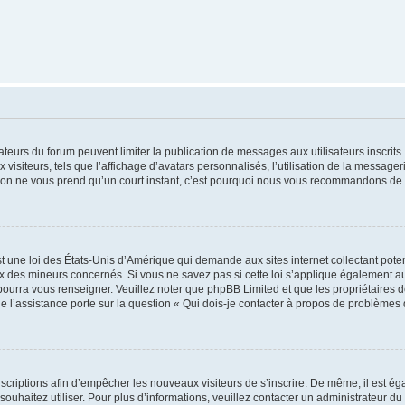
trateurs du forum peuvent limiter la publication de messages aux utilisateurs inscri
visiteurs, tels que l’affichage d’avatars personnalisés, l’utilisation de la messager
ription ne vous prend qu’un court instant, c’est pourquoi nous vous recommandons de l
t une loi des États-Unis d’Amérique qui demande aux sites internet collectant pot
 des mineurs concernés. Si vous ne savez pas si cette loi s’applique également au
 pourra vous renseigner. Veuillez noter que phpBB Limited et que les propriétaires
ue l’assistance porte sur la question « Qui dois-je contacter à propos de problèmes 
inscriptions afin d’empêcher les nouveaux visiteurs de s’inscrire. De même, il est é
s souhaitez utiliser. Pour plus d’informations, veuillez contacter un administrateur du