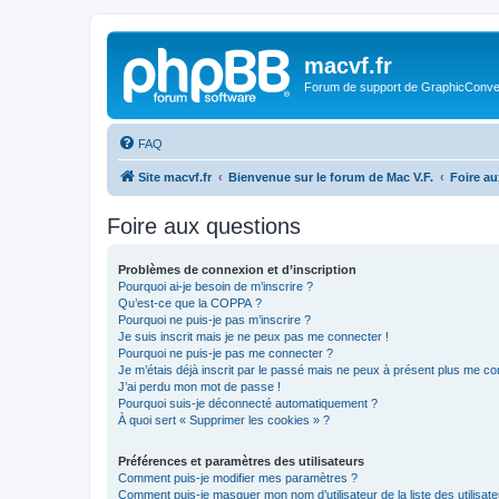
macvf.fr
Forum de support de GraphicConverte
FAQ
Site macvf.fr
Bienvenue sur le forum de Mac V.F.
Foire a
Foire aux questions
Problèmes de connexion et d’inscription
Pourquoi ai-je besoin de m’inscrire ?
Qu’est-ce que la COPPA ?
Pourquoi ne puis-je pas m’inscrire ?
Je suis inscrit mais je ne peux pas me connecter !
Pourquoi ne puis-je pas me connecter ?
Je m’étais déjà inscrit par le passé mais ne peux à présent plus me co
J’ai perdu mon mot de passe !
Pourquoi suis-je déconnecté automatiquement ?
À quoi sert « Supprimer les cookies » ?
Préférences et paramètres des utilisateurs
Comment puis-je modifier mes paramètres ?
Comment puis-je masquer mon nom d’utilisateur de la liste des utilisate