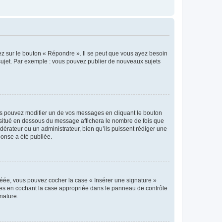
ez sur le bouton « Répondre ». Il se peut que vous ayez besoin
 sujet. Par exemple : vous pouvez publier de nouveaux sujets
s pouvez modifier un de vos messages en cliquant le bouton
e situé en dessous du message affichera le nombre de fois que
modérateur ou un administrateur, bien qu’ils puissent rédiger une
ponse a été publiée.
réée, vous pouvez cocher la case « Insérer une signature »
ages en cochant la case appropriée dans le panneau de contrôle
gnature.