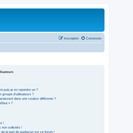
Inscription
Connexion
lisateurs
t puis-je en rejoindre un ?
 groupe d’utilisateurs ?
araissent dans une couleur différente ?
défaut » ?
s !
non sollicités !
e de la part de quelqu’un sur ce forum !