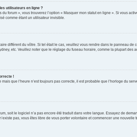
s utilisateurs en ligne ?
s du forum », vous trouverez l’option « Masquer mon statut en ligne ». Si vous activ
é comme étant un utilisateur invisible.
aire différent du vôtre. Si tel était le cas, veuillez vous rendre dans le panneau de co
ey, etc. Veuillez noter que le réglage du fuseau horaire, comme la plupart des autr
orrecte !
 mais que l’heure n’est toujours pas correcte, il est probable que l’horloge du serve
orum, soit le logiciel n’a pas encore été traduit dans votre langue. Essayez de deman
 n’existe pas, vous êtes libre de vous porter volontaire et commencer une nouvelle t