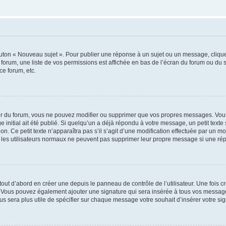
outon « Nouveau sujet ». Pour publier une réponse à un sujet ou un message, cliqu
 forum, une liste de vos permissions est affichée en bas de l’écran du forum ou du
ce forum, etc.
r du forum, vous ne pouvez modifier ou supprimer que vos propres messages. Vou
 initial ait été publié. Si quelqu’un a déjà répondu à votre message, un petit text
ion. Ce petit texte n’apparaîtra pas s’il s’agit d’une modification effectuée par un 
ue les utilisateurs normaux ne peuvent pas supprimer leur propre message si une ré
ut d’abord en créer une depuis le panneau de contrôle de l’utilisateur. Une fois c
ure. Vous pouvez également ajouter une signature qui sera insérée à tous vos mess
 vous sera plus utile de spécifier sur chaque message votre souhait d’insérer votre si