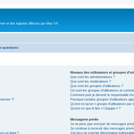
r et des logiciels diffusés par Mac V.F.
ux questions
Niveaux des utilisateurs et groupes d’uti
Que sont les administrateurs ?
Que sont les modérateurs ?
Que sont les groupes d’utilisateurs ?
Où sont les groupes d’utilisateurs et commen
Comment puis-je devenir le responsable d’un
nnecter ?!
Pourquoi certains groupes d’utilisateurs app
Qu’est-ce qu’un « groupe d’utilisateurs par 
Qu’est-ce que le lien « L’équipe » ?
Messagerie privée
Je ne peux pas envoyer de messages privé
Je continue à recevoir des messages privés 
urs en ligne ?
J’ai reçu un courrier électronique indésirabl