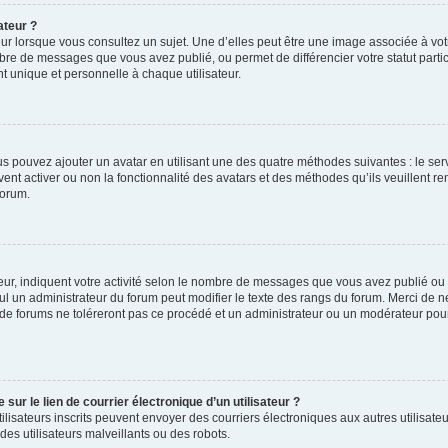
ateur ?
ur lorsque vous consultez un sujet. Une d’elles peut être une image associée à vo
mbre de messages que vous avez publié, ou permet de différencier votre statut parti
 unique et personnelle à chaque utilisateur.
ous pouvez ajouter un avatar en utilisant une des quatre méthodes suivantes : le serv
ent activer ou non la fonctionnalité des avatars et des méthodes qu’ils veuillent ren
forum.
ur, indiquent votre activité selon le nombre de messages que vous avez publié ou id
eul un administrateur du forum peut modifier le texte des rangs du forum. Merci de 
de forums ne toléreront pas ce procédé et un administrateur ou un modérateur pou
ur le lien de courrier électronique d’un utilisateur ?
s utilisateurs inscrits peuvent envoyer des courriers électroniques aux autres utili
es utilisateurs malveillants ou des robots.