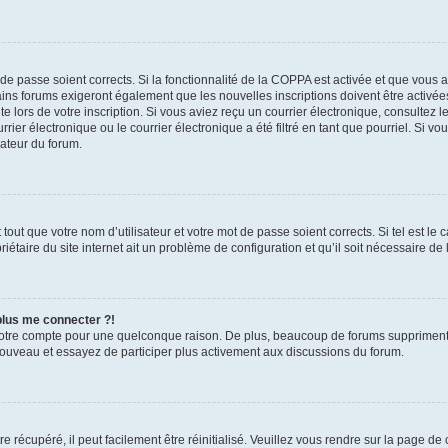
t de passe soient corrects. Si la fonctionnalité de la COPPA est activée et que vous 
ains forums exigeront également que les nouvelles inscriptions doivent être activée
te lors de votre inscription. Si vous aviez reçu un courrier électronique, consultez l
r électronique ou le courrier électronique a été filtré en tant que pourriel. Si vo
rateur du forum.
out que votre nom d’utilisateur et votre mot de passe soient corrects. Si tel est le
iétaire du site internet ait un problème de configuration et qu’il soit nécessaire de l
 plus me connecter ?!
votre compte pour une quelconque raison. De plus, beaucoup de forums suppriment pér
 nouveau et essayez de participer plus activement aux discussions du forum.
 récupéré, il peut facilement être réinitialisé. Veuillez vous rendre sur la page de