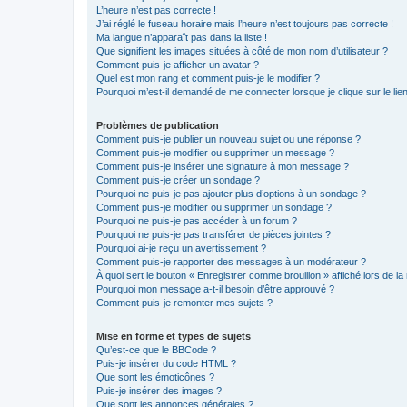
L’heure n’est pas correcte !
J’ai réglé le fuseau horaire mais l’heure n’est toujours pas correcte !
Ma langue n’apparaît pas dans la liste !
Que signifient les images situées à côté de mon nom d’utilisateur ?
Comment puis-je afficher un avatar ?
Quel est mon rang et comment puis-je le modifier ?
Pourquoi m’est-il demandé de me connecter lorsque je clique sur le lien 
Problèmes de publication
Comment puis-je publier un nouveau sujet ou une réponse ?
Comment puis-je modifier ou supprimer un message ?
Comment puis-je insérer une signature à mon message ?
Comment puis-je créer un sondage ?
Pourquoi ne puis-je pas ajouter plus d’options à un sondage ?
Comment puis-je modifier ou supprimer un sondage ?
Pourquoi ne puis-je pas accéder à un forum ?
Pourquoi ne puis-je pas transférer de pièces jointes ?
Pourquoi ai-je reçu un avertissement ?
Comment puis-je rapporter des messages à un modérateur ?
À quoi sert le bouton « Enregistrer comme brouillon » affiché lors de la 
Pourquoi mon message a-t-il besoin d’être approuvé ?
Comment puis-je remonter mes sujets ?
Mise en forme et types de sujets
Qu’est-ce que le BBCode ?
Puis-je insérer du code HTML ?
Que sont les émoticônes ?
Puis-je insérer des images ?
Que sont les annonces générales ?