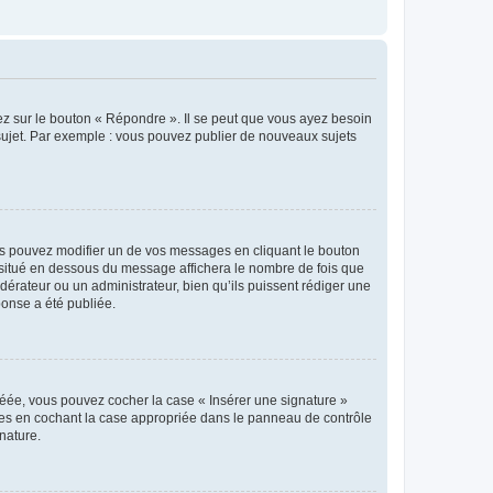
ez sur le bouton « Répondre ». Il se peut que vous ayez besoin
 sujet. Par exemple : vous pouvez publier de nouveaux sujets
s pouvez modifier un de vos messages en cliquant le bouton
e situé en dessous du message affichera le nombre de fois que
modérateur ou un administrateur, bien qu’ils puissent rédiger une
ponse a été publiée.
réée, vous pouvez cocher la case « Insérer une signature »
ages en cochant la case appropriée dans le panneau de contrôle
gnature.