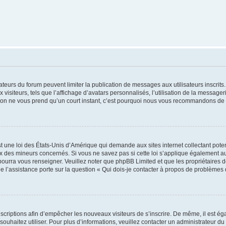
trateurs du forum peuvent limiter la publication de messages aux utilisateurs inscri
visiteurs, tels que l’affichage d’avatars personnalisés, l’utilisation de la messager
ription ne vous prend qu’un court instant, c’est pourquoi nous vous recommandons de l
t une loi des États-Unis d’Amérique qui demande aux sites internet collectant pot
 des mineurs concernés. Si vous ne savez pas si cette loi s’applique également au
 pourra vous renseigner. Veuillez noter que phpBB Limited et que les propriétaires
ue l’assistance porte sur la question « Qui dois-je contacter à propos de problèmes 
inscriptions afin d’empêcher les nouveaux visiteurs de s’inscrire. De même, il est é
s souhaitez utiliser. Pour plus d’informations, veuillez contacter un administrateur du