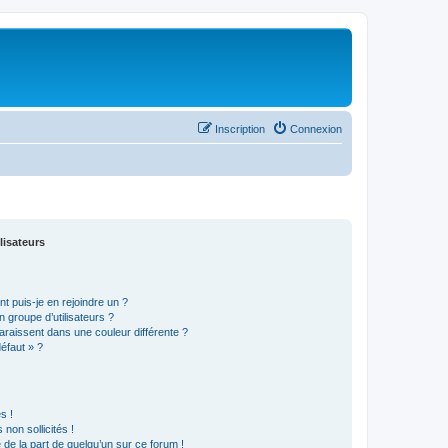
Inscription
Connexion
lisateurs
t puis-je en rejoindre un ?
 groupe d’utilisateurs ?
araissent dans une couleur différente ?
défaut » ?
s !
non sollicités !
e de la part de quelqu’un sur ce forum !