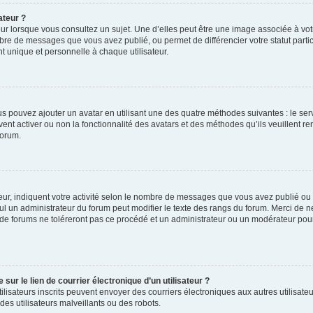
ateur ?
ur lorsque vous consultez un sujet. Une d’elles peut être une image associée à vo
mbre de messages que vous avez publié, ou permet de différencier votre statut parti
 unique et personnelle à chaque utilisateur.
ous pouvez ajouter un avatar en utilisant une des quatre méthodes suivantes : le serv
ent activer ou non la fonctionnalité des avatars et des méthodes qu’ils veuillent ren
forum.
ur, indiquent votre activité selon le nombre de messages que vous avez publié ou id
eul un administrateur du forum peut modifier le texte des rangs du forum. Merci de 
de forums ne toléreront pas ce procédé et un administrateur ou un modérateur pou
ur le lien de courrier électronique d’un utilisateur ?
s utilisateurs inscrits peuvent envoyer des courriers électroniques aux autres utili
es utilisateurs malveillants ou des robots.