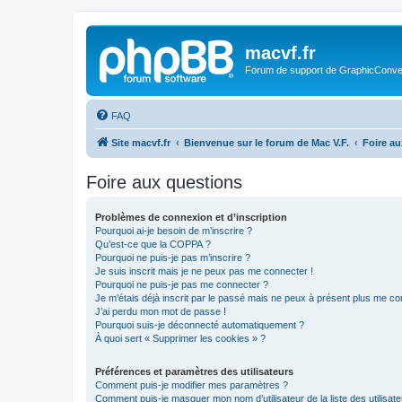
macvf.fr
Forum de support de GraphicConverte
FAQ
Site macvf.fr
Bienvenue sur le forum de Mac V.F.
Foire a
Foire aux questions
Problèmes de connexion et d’inscription
Pourquoi ai-je besoin de m’inscrire ?
Qu’est-ce que la COPPA ?
Pourquoi ne puis-je pas m’inscrire ?
Je suis inscrit mais je ne peux pas me connecter !
Pourquoi ne puis-je pas me connecter ?
Je m’étais déjà inscrit par le passé mais ne peux à présent plus me co
J’ai perdu mon mot de passe !
Pourquoi suis-je déconnecté automatiquement ?
À quoi sert « Supprimer les cookies » ?
Préférences et paramètres des utilisateurs
Comment puis-je modifier mes paramètres ?
Comment puis-je masquer mon nom d’utilisateur de la liste des utilisate