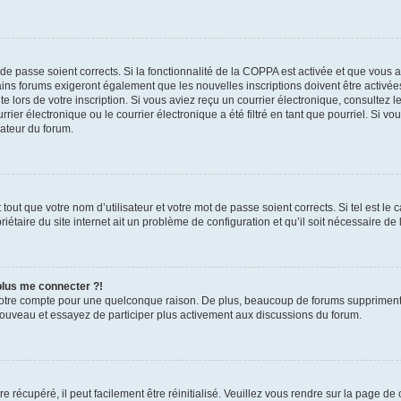
t de passe soient corrects. Si la fonctionnalité de la COPPA est activée et que vous 
ains forums exigeront également que les nouvelles inscriptions doivent être activée
te lors de votre inscription. Si vous aviez reçu un courrier électronique, consultez l
r électronique ou le courrier électronique a été filtré en tant que pourriel. Si vo
rateur du forum.
out que votre nom d’utilisateur et votre mot de passe soient corrects. Si tel est le
iétaire du site internet ait un problème de configuration et qu’il soit nécessaire de l
 plus me connecter ?!
votre compte pour une quelconque raison. De plus, beaucoup de forums suppriment pér
 nouveau et essayez de participer plus activement aux discussions du forum.
 récupéré, il peut facilement être réinitialisé. Veuillez vous rendre sur la page de