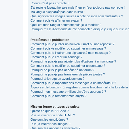
L’heure n’est pas correcte !
J’ai réglé le fuseau horaire mais l’heure n’est toujours pas correcte !
Ma langue n’apparaît pas dans la liste !
Que signifient les images situées à côté de mon nom d’utilisateur ?
Comment puis-je afficher un avatar ?
Quel est mon rang et comment puis-je le modifier ?
Pourquoi m’est-il demandé de me connecter lorsque je clique sur le lien 
Problèmes de publication
Comment puis-je publier un nouveau sujet ou une réponse ?
Comment puis-je modifier ou supprimer un message ?
Comment puis-je insérer une signature à mon message ?
Comment puis-je créer un sondage ?
Pourquoi ne puis-je pas ajouter plus d’options à un sondage ?
Comment puis-je modifier ou supprimer un sondage ?
Pourquoi ne puis-je pas accéder à un forum ?
Pourquoi ne puis-je pas transférer de pièces jointes ?
Pourquoi ai-je reçu un avertissement ?
Comment puis-je rapporter des messages à un modérateur ?
À quoi sert le bouton « Enregistrer comme brouillon » affiché lors de la 
Pourquoi mon message a-t-il besoin d’être approuvé ?
Comment puis-je remonter mes sujets ?
Mise en forme et types de sujets
Qu’est-ce que le BBCode ?
Puis-je insérer du code HTML ?
Que sont les émoticônes ?
Puis-je insérer des images ?
Que sont les annonces générales ?