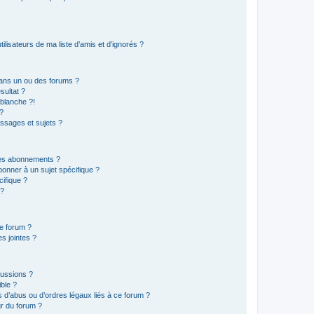
lisateurs de ma liste d’amis et d’ignorés ?
ans un ou des forums ?
sultat ?
blanche ?!
?
ssages et sujets ?
t les abonnements ?
onner à un sujet spécifique ?
ifique ?
 ?
ce forum ?
s jointes ?
cussions ?
ible ?
 d’abus ou d’ordres légaux liés à ce forum ?
r du forum ?