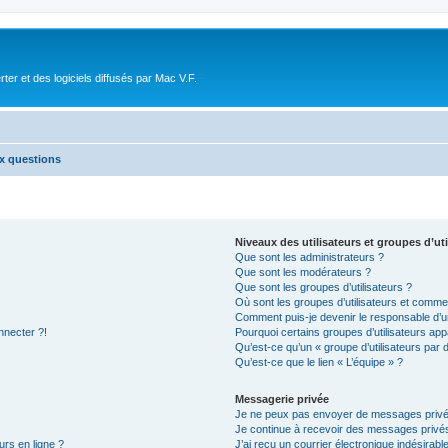
r et des logiciels diffusés par Mac V.F.
ux questions
Niveaux des utilisateurs et groupes d’uti
Que sont les administrateurs ?
Que sont les modérateurs ?
Que sont les groupes d’utilisateurs ?
Où sont les groupes d’utilisateurs et commen
Comment puis-je devenir le responsable d’un
nnecter ?!
Pourquoi certains groupes d’utilisateurs app
Qu’est-ce qu’un « groupe d’utilisateurs par 
Qu’est-ce que le lien « L’équipe » ?
Messagerie privée
Je ne peux pas envoyer de messages privé
Je continue à recevoir des messages privés 
urs en ligne ?
J’ai reçu un courrier électronique indésirabl