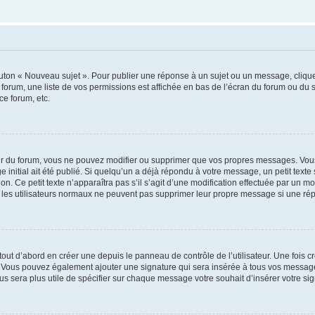
outon « Nouveau sujet ». Pour publier une réponse à un sujet ou un message, cliqu
 forum, une liste de vos permissions est affichée en bas de l’écran du forum ou du
ce forum, etc.
r du forum, vous ne pouvez modifier ou supprimer que vos propres messages. Vou
 initial ait été publié. Si quelqu’un a déjà répondu à votre message, un petit text
ion. Ce petit texte n’apparaîtra pas s’il s’agit d’une modification effectuée par un 
ue les utilisateurs normaux ne peuvent pas supprimer leur propre message si une ré
ut d’abord en créer une depuis le panneau de contrôle de l’utilisateur. Une fois c
ure. Vous pouvez également ajouter une signature qui sera insérée à tous vos mess
 vous sera plus utile de spécifier sur chaque message votre souhait d’insérer votre si