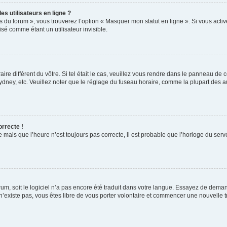
s utilisateurs en ligne ?
s du forum », vous trouverez l’option « Masquer mon statut en ligne ». Si vous activ
é comme étant un utilisateur invisible.
aire différent du vôtre. Si tel était le cas, veuillez vous rendre dans le panneau de co
ey, etc. Veuillez noter que le réglage du fuseau horaire, comme la plupart des autr
orrecte !
 mais que l’heure n’est toujours pas correcte, il est probable que l’horloge du serve
orum, soit le logiciel n’a pas encore été traduit dans votre langue. Essayez de deman
 n’existe pas, vous êtes libre de vous porter volontaire et commencer une nouvelle t