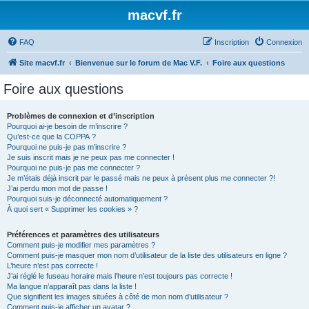
macvf.fr
FAQ
Inscription
Connexion
Site macvf.fr
Bienvenue sur le forum de Mac V.F.
Foire aux questions
Foire aux questions
Problèmes de connexion et d’inscription
Pourquoi ai-je besoin de m’inscrire ?
Qu’est-ce que la COPPA ?
Pourquoi ne puis-je pas m’inscrire ?
Je suis inscrit mais je ne peux pas me connecter !
Pourquoi ne puis-je pas me connecter ?
Je m’étais déjà inscrit par le passé mais ne peux à présent plus me connecter ?!
J’ai perdu mon mot de passe !
Pourquoi suis-je déconnecté automatiquement ?
À quoi sert « Supprimer les cookies » ?
Préférences et paramètres des utilisateurs
Comment puis-je modifier mes paramètres ?
Comment puis-je masquer mon nom d’utilisateur de la liste des utilisateurs en ligne ?
L’heure n’est pas correcte !
J’ai réglé le fuseau horaire mais l’heure n’est toujours pas correcte !
Ma langue n’apparaît pas dans la liste !
Que signifient les images situées à côté de mon nom d’utilisateur ?
Comment puis-je afficher un avatar ?