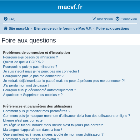
macvf.fr
FAQ
Inscription
Connexion
Site macvf.fr
Bienvenue sur le forum de Mac V.F.
Foire aux questions
Foire aux questions
Problèmes de connexion et d’inscription
Pourquoi ai-je besoin de m’inscrire ?
Qu’est-ce que la COPPA ?
Pourquoi ne puis-je pas m’inscrire ?
Je suis inscrit mais je ne peux pas me connecter !
Pourquoi ne puis-je pas me connecter ?
Je m’étais déjà inscrit par le passé mais ne peux à présent plus me connecter ?!
J’ai perdu mon mot de passe !
Pourquoi suis-je déconnecté automatiquement ?
À quoi sert « Supprimer les cookies » ?
Préférences et paramètres des utilisateurs
Comment puis-je modifier mes paramètres ?
Comment puis-je masquer mon nom d’utilisateur de la liste des utilisateurs en ligne ?
L’heure n’est pas correcte !
J’ai réglé le fuseau horaire mais l’heure n’est toujours pas correcte !
Ma langue n’apparaît pas dans la liste !
Que signifient les images situées à côté de mon nom d’utilisateur ?
Comment puis-je afficher un avatar ?