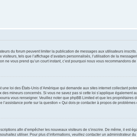
trateurs du forum peuvent limiter la publication de messages aux utilisateurs inscri
visiteurs, tels que l’affichage d’avatars personnalisés, l’utilisation de la messager
ription ne vous prend qu’un court instant, c’est pourquoi nous vous recommandons de l
t une loi des États-Unis d’Amérique qui demande aux sites internet collectant pot
 des mineurs concernés. Si vous ne savez pas si cette loi s’applique également au
 pourra vous renseigner. Veuillez noter que phpBB Limited et que les propriétaires
ue l’assistance porte sur la question « Qui dois-je contacter à propos de problèmes 
inscriptions afin d’empêcher les nouveaux visiteurs de s’inscrire. De même, il est é
s souhaitez utiliser. Pour plus d’informations, veuillez contacter un administrateur du