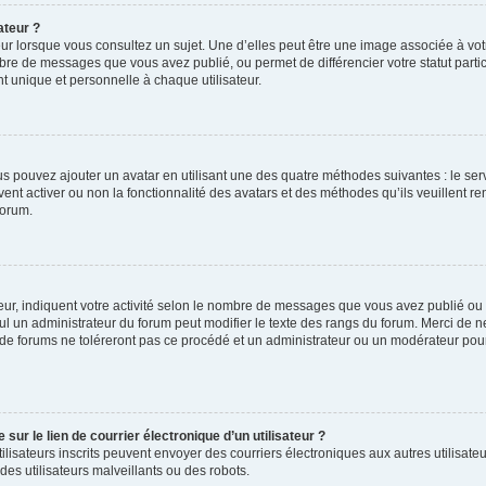
ateur ?
ur lorsque vous consultez un sujet. Une d’elles peut être une image associée à vo
mbre de messages que vous avez publié, ou permet de différencier votre statut parti
 unique et personnelle à chaque utilisateur.
ous pouvez ajouter un avatar en utilisant une des quatre méthodes suivantes : le serv
ent activer ou non la fonctionnalité des avatars et des méthodes qu’ils veuillent ren
forum.
ur, indiquent votre activité selon le nombre de messages que vous avez publié ou id
eul un administrateur du forum peut modifier le texte des rangs du forum. Merci de 
de forums ne toléreront pas ce procédé et un administrateur ou un modérateur pou
ur le lien de courrier électronique d’un utilisateur ?
s utilisateurs inscrits peuvent envoyer des courriers électroniques aux autres utili
es utilisateurs malveillants ou des robots.