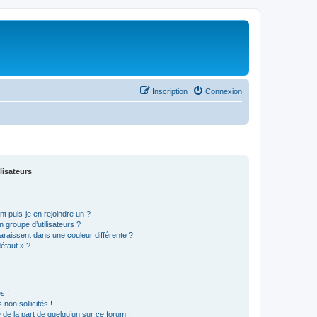
Inscription
Connexion
lisateurs
t puis-je en rejoindre un ?
 groupe d’utilisateurs ?
araissent dans une couleur différente ?
défaut » ?
s !
non sollicités !
e de la part de quelqu’un sur ce forum !