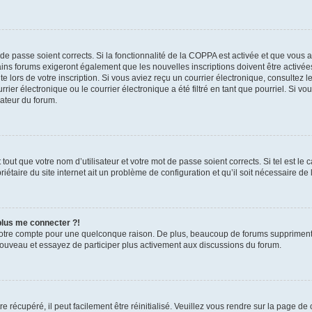
t de passe soient corrects. Si la fonctionnalité de la COPPA est activée et que vous 
ains forums exigeront également que les nouvelles inscriptions doivent être activée
te lors de votre inscription. Si vous aviez reçu un courrier électronique, consultez l
r électronique ou le courrier électronique a été filtré en tant que pourriel. Si vo
rateur du forum.
out que votre nom d’utilisateur et votre mot de passe soient corrects. Si tel est le
iétaire du site internet ait un problème de configuration et qu’il soit nécessaire de l
 plus me connecter ?!
votre compte pour une quelconque raison. De plus, beaucoup de forums suppriment pér
 nouveau et essayez de participer plus activement aux discussions du forum.
 récupéré, il peut facilement être réinitialisé. Veuillez vous rendre sur la page de