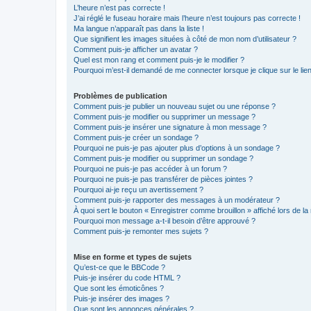
L’heure n’est pas correcte !
J’ai réglé le fuseau horaire mais l’heure n’est toujours pas correcte !
Ma langue n’apparaît pas dans la liste !
Que signifient les images situées à côté de mon nom d’utilisateur ?
Comment puis-je afficher un avatar ?
Quel est mon rang et comment puis-je le modifier ?
Pourquoi m’est-il demandé de me connecter lorsque je clique sur le lien 
Problèmes de publication
Comment puis-je publier un nouveau sujet ou une réponse ?
Comment puis-je modifier ou supprimer un message ?
Comment puis-je insérer une signature à mon message ?
Comment puis-je créer un sondage ?
Pourquoi ne puis-je pas ajouter plus d’options à un sondage ?
Comment puis-je modifier ou supprimer un sondage ?
Pourquoi ne puis-je pas accéder à un forum ?
Pourquoi ne puis-je pas transférer de pièces jointes ?
Pourquoi ai-je reçu un avertissement ?
Comment puis-je rapporter des messages à un modérateur ?
À quoi sert le bouton « Enregistrer comme brouillon » affiché lors de la 
Pourquoi mon message a-t-il besoin d’être approuvé ?
Comment puis-je remonter mes sujets ?
Mise en forme et types de sujets
Qu’est-ce que le BBCode ?
Puis-je insérer du code HTML ?
Que sont les émoticônes ?
Puis-je insérer des images ?
Que sont les annonces générales ?