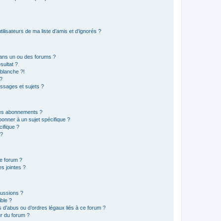
lisateurs de ma liste d’amis et d’ignorés ?
ans un ou des forums ?
sultat ?
blanche ?!
?
ssages et sujets ?
t les abonnements ?
onner à un sujet spécifique ?
ifique ?
 ?
ce forum ?
s jointes ?
cussions ?
ible ?
 d’abus ou d’ordres légaux liés à ce forum ?
r du forum ?