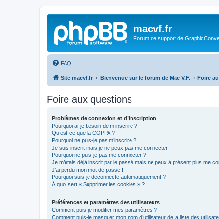
macvf.fr
Forum de support de GraphicConverte
FAQ
Site macvf.fr
Bienvenue sur le forum de Mac V.F.
Foire a
Foire aux questions
Problèmes de connexion et d’inscription
Pourquoi ai-je besoin de m’inscrire ?
Qu’est-ce que la COPPA ?
Pourquoi ne puis-je pas m’inscrire ?
Je suis inscrit mais je ne peux pas me connecter !
Pourquoi ne puis-je pas me connecter ?
Je m’étais déjà inscrit par le passé mais ne peux à présent plus me co
J’ai perdu mon mot de passe !
Pourquoi suis-je déconnecté automatiquement ?
À quoi sert « Supprimer les cookies » ?
Préférences et paramètres des utilisateurs
Comment puis-je modifier mes paramètres ?
Comment puis-je masquer mon nom d’utilisateur de la liste des utilisate