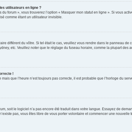
s utilisateurs en ligne ?
s du forum », vous trouverez l’option « Masquer mon statut en ligne ». Si vous activ
é comme étant un utilisateur invisible.
aire différent du vôtre. Si tel était le cas, veuillez vous rendre dans le panneau de co
ey, etc. Veuillez noter que le réglage du fuseau horaire, comme la plupart des autr
orrecte !
 mais que l’heure n’est toujours pas correcte, il est probable que l’horloge du serve
orum, soit le logiciel n’a pas encore été traduit dans votre langue. Essayez de deman
 n’existe pas, vous êtes libre de vous porter volontaire et commencer une nouvelle t