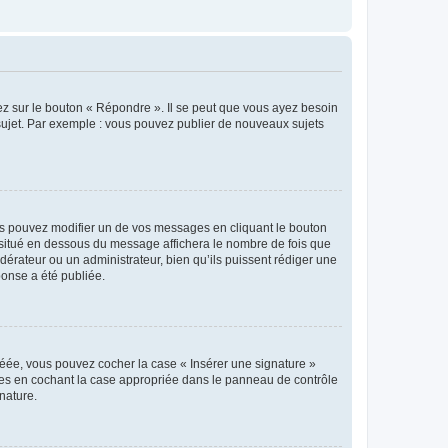
ez sur le bouton « Répondre ». Il se peut que vous ayez besoin
 sujet. Par exemple : vous pouvez publier de nouveaux sujets
s pouvez modifier un de vos messages en cliquant le bouton
e situé en dessous du message affichera le nombre de fois que
modérateur ou un administrateur, bien qu’ils puissent rédiger une
ponse a été publiée.
réée, vous pouvez cocher la case « Insérer une signature »
ages en cochant la case appropriée dans le panneau de contrôle
gnature.