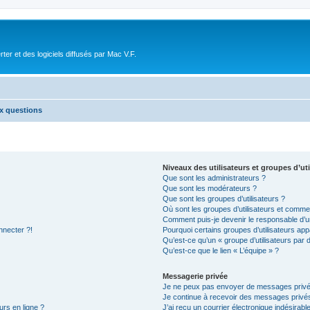
r et des logiciels diffusés par Mac V.F.
ux questions
Niveaux des utilisateurs et groupes d’uti
Que sont les administrateurs ?
Que sont les modérateurs ?
Que sont les groupes d’utilisateurs ?
Où sont les groupes d’utilisateurs et commen
Comment puis-je devenir le responsable d’un
nnecter ?!
Pourquoi certains groupes d’utilisateurs app
Qu’est-ce qu’un « groupe d’utilisateurs par 
Qu’est-ce que le lien « L’équipe » ?
Messagerie privée
Je ne peux pas envoyer de messages privé
Je continue à recevoir des messages privés 
urs en ligne ?
J’ai reçu un courrier électronique indésirabl