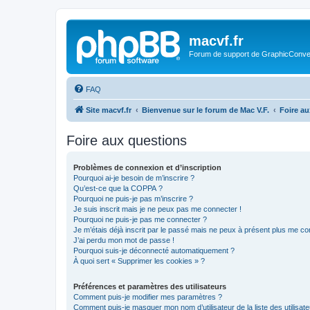
macvf.fr
Forum de support de GraphicConverte
FAQ
Site macvf.fr
Bienvenue sur le forum de Mac V.F.
Foire a
Foire aux questions
Problèmes de connexion et d’inscription
Pourquoi ai-je besoin de m’inscrire ?
Qu’est-ce que la COPPA ?
Pourquoi ne puis-je pas m’inscrire ?
Je suis inscrit mais je ne peux pas me connecter !
Pourquoi ne puis-je pas me connecter ?
Je m’étais déjà inscrit par le passé mais ne peux à présent plus me co
J’ai perdu mon mot de passe !
Pourquoi suis-je déconnecté automatiquement ?
À quoi sert « Supprimer les cookies » ?
Préférences et paramètres des utilisateurs
Comment puis-je modifier mes paramètres ?
Comment puis-je masquer mon nom d’utilisateur de la liste des utilisate