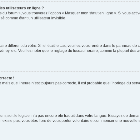
s utilisateurs en ligne ?
s du forum », vous trouverez l’option « Masquer mon statut en ligne ». Si vous activ
é comme étant un utilisateur invisible.
aire différent du vôtre. Si tel était le cas, veuillez vous rendre dans le panneau de co
ey, etc. Veuillez noter que le réglage du fuseau horaire, comme la plupart des autr
orrecte !
 mais que l’heure n’est toujours pas correcte, il est probable que l’horloge du serve
orum, soit le logiciel n’a pas encore été traduit dans votre langue. Essayez de deman
 n’existe pas, vous êtes libre de vous porter volontaire et commencer une nouvelle t