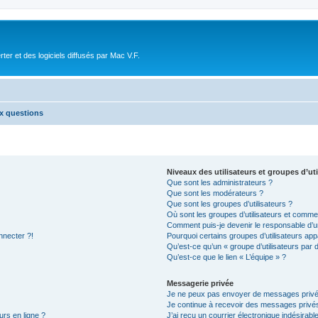
r et des logiciels diffusés par Mac V.F.
ux questions
Niveaux des utilisateurs et groupes d’uti
Que sont les administrateurs ?
Que sont les modérateurs ?
Que sont les groupes d’utilisateurs ?
Où sont les groupes d’utilisateurs et commen
Comment puis-je devenir le responsable d’un
nnecter ?!
Pourquoi certains groupes d’utilisateurs app
Qu’est-ce qu’un « groupe d’utilisateurs par 
Qu’est-ce que le lien « L’équipe » ?
Messagerie privée
Je ne peux pas envoyer de messages privé
Je continue à recevoir des messages privés 
urs en ligne ?
J’ai reçu un courrier électronique indésirabl