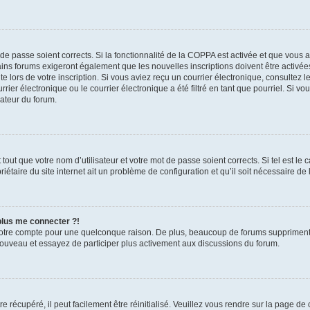
t de passe soient corrects. Si la fonctionnalité de la COPPA est activée et que vous 
ains forums exigeront également que les nouvelles inscriptions doivent être activée
te lors de votre inscription. Si vous aviez reçu un courrier électronique, consultez l
r électronique ou le courrier électronique a été filtré en tant que pourriel. Si vo
rateur du forum.
out que votre nom d’utilisateur et votre mot de passe soient corrects. Si tel est le
iétaire du site internet ait un problème de configuration et qu’il soit nécessaire de l
 plus me connecter ?!
votre compte pour une quelconque raison. De plus, beaucoup de forums suppriment pér
 nouveau et essayez de participer plus activement aux discussions du forum.
 récupéré, il peut facilement être réinitialisé. Veuillez vous rendre sur la page de