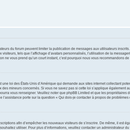
trateurs du forum peuvent limiter la publication de messages aux utilisateurs inscri
visiteurs, tels que l’affichage d’avatars personnalisés, l’utilisation de la messager
ription ne vous prend qu’un court instant, c’est pourquoi nous vous recommandons de l
t une loi des États-Unis d’Amérique qui demande aux sites internet collectant pot
 des mineurs concernés. Si vous ne savez pas si cette loi s’applique également au
 pourra vous renseigner. Veuillez noter que phpBB Limited et que les propriétaires
ue l’assistance porte sur la question « Qui dois-je contacter à propos de problèmes 
inscriptions afin d’empêcher les nouveaux visiteurs de s’inscrire. De même, il est é
s souhaitez utiliser. Pour plus d’informations, veuillez contacter un administrateur du