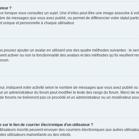
ateur ?
ur lorsque vous consultez un sujet. Une d’elles peut être une image associée à vo
mbre de messages que vous avez publié, ou permet de différencier votre statut parti
 unique et personnelle à chaque utilisateur.
ous pouvez ajouter un avatar en utilisant une des quatre méthodes suivantes : le serv
ent activer ou non la fonctionnalité des avatars et des méthodes qu’ils veuillent ren
forum.
ur, indiquent votre activité selon le nombre de messages que vous avez publié ou id
eul un administrateur du forum peut modifier le texte des rangs du forum. Merci de 
de forums ne toléreront pas ce procédé et un administrateur ou un modérateur pou
ur le lien de courrier électronique d’un utilisateur ?
s utilisateurs inscrits peuvent envoyer des courriers électroniques aux autres utili
es utilisateurs malveillants ou des robots.