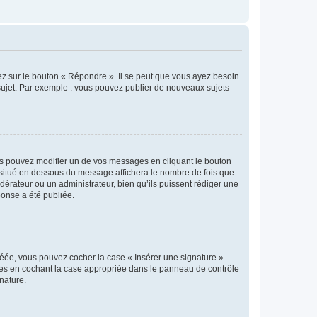
ez sur le bouton « Répondre ». Il se peut que vous ayez besoin
 sujet. Par exemple : vous pouvez publier de nouveaux sujets
s pouvez modifier un de vos messages en cliquant le bouton
e situé en dessous du message affichera le nombre de fois que
modérateur ou un administrateur, bien qu’ils puissent rédiger une
ponse a été publiée.
réée, vous pouvez cocher la case « Insérer une signature »
ages en cochant la case appropriée dans le panneau de contrôle
gnature.