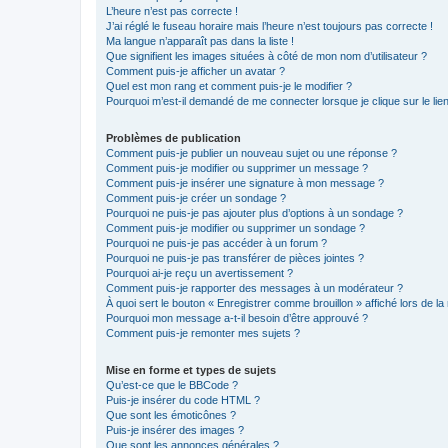
L’heure n’est pas correcte !
J’ai réglé le fuseau horaire mais l’heure n’est toujours pas correcte !
Ma langue n’apparaît pas dans la liste !
Que signifient les images situées à côté de mon nom d’utilisateur ?
Comment puis-je afficher un avatar ?
Quel est mon rang et comment puis-je le modifier ?
Pourquoi m’est-il demandé de me connecter lorsque je clique sur le lien 
Problèmes de publication
Comment puis-je publier un nouveau sujet ou une réponse ?
Comment puis-je modifier ou supprimer un message ?
Comment puis-je insérer une signature à mon message ?
Comment puis-je créer un sondage ?
Pourquoi ne puis-je pas ajouter plus d’options à un sondage ?
Comment puis-je modifier ou supprimer un sondage ?
Pourquoi ne puis-je pas accéder à un forum ?
Pourquoi ne puis-je pas transférer de pièces jointes ?
Pourquoi ai-je reçu un avertissement ?
Comment puis-je rapporter des messages à un modérateur ?
À quoi sert le bouton « Enregistrer comme brouillon » affiché lors de la 
Pourquoi mon message a-t-il besoin d’être approuvé ?
Comment puis-je remonter mes sujets ?
Mise en forme et types de sujets
Qu’est-ce que le BBCode ?
Puis-je insérer du code HTML ?
Que sont les émoticônes ?
Puis-je insérer des images ?
Que sont les annonces générales ?