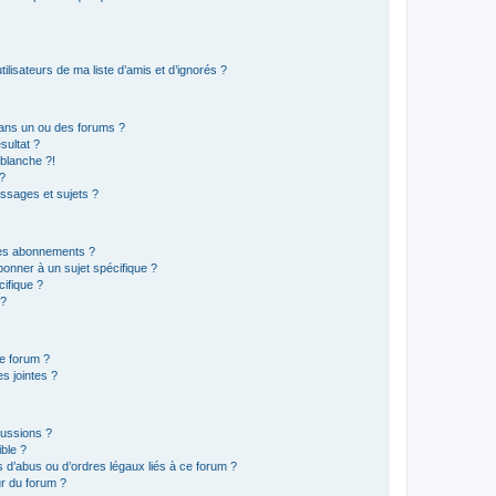
lisateurs de ma liste d’amis et d’ignorés ?
ans un ou des forums ?
sultat ?
blanche ?!
?
ssages et sujets ?
t les abonnements ?
onner à un sujet spécifique ?
ifique ?
 ?
ce forum ?
s jointes ?
cussions ?
ible ?
 d’abus ou d’ordres légaux liés à ce forum ?
r du forum ?