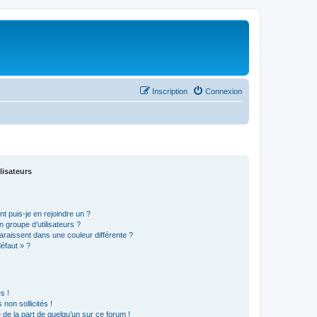
Inscription
Connexion
lisateurs
t puis-je en rejoindre un ?
 groupe d’utilisateurs ?
araissent dans une couleur différente ?
défaut » ?
s !
non sollicités !
e de la part de quelqu’un sur ce forum !