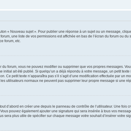
outon « Nouveau sujet ». Pour publier une réponse à un sujet ou un message, cliqu
 forum, une liste de vos permissions est affichée en bas de l’écran du forum ou du
ce forum, etc.
r du forum, vous ne pouvez modifier ou supprimer que vos propres messages. Vou
 initial ait été publié. Si quelqu’un a déjà répondu à votre message, un petit text
ion. Ce petit texte n’apparaîtra pas s’il s’agit d’une modification effectuée par un 
ue les utilisateurs normaux ne peuvent pas supprimer leur propre message si une ré
ut d’abord en créer une depuis le panneau de contrôle de l’utilisateur. Une fois c
ure. Vous pouvez également ajouter une signature qui sera insérée à tous vos mess
 vous sera plus utile de spécifier sur chaque message votre souhait d’insérer votre si