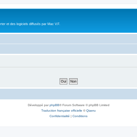
r et des logiciels diffusés par Mac V.F.
Développé par
phpBB
® Forum Software © phpBB Limited
Traduction française officielle
©
Qiaeru
Confidentialité
|
Conditions