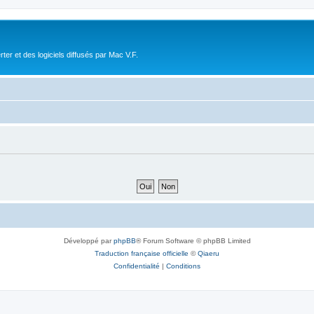
r et des logiciels diffusés par Mac V.F.
Développé par
phpBB
® Forum Software © phpBB Limited
Traduction française officielle
©
Qiaeru
Confidentialité
|
Conditions