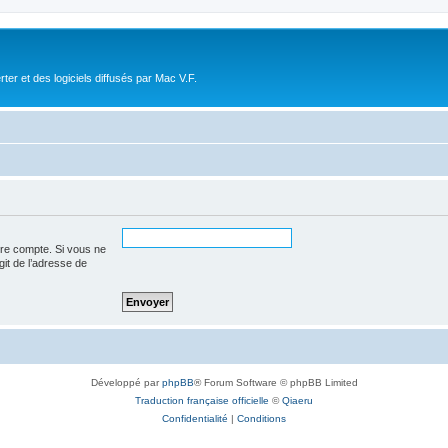
r et des logiciels diffusés par Mac V.F.
tre compte. Si vous ne
agit de l’adresse de
Développé par
phpBB
® Forum Software © phpBB Limited
Traduction française officielle
©
Qiaeru
Confidentialité
|
Conditions