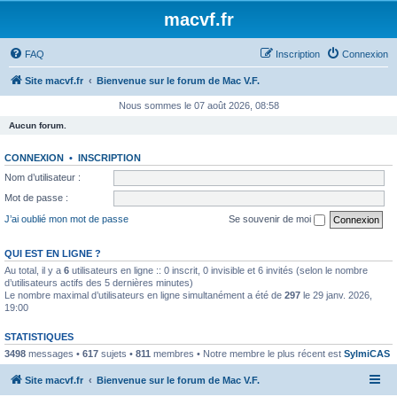
macvf.fr
FAQ
Inscription
Connexion
Site macvf.fr
Bienvenue sur le forum de Mac V.F.
Nous sommes le 07 août 2026, 08:58
Aucun forum.
CONNEXION
•
INSCRIPTION
Nom d’utilisateur :
Mot de passe :
J’ai oublié mon mot de passe
Se souvenir de moi
QUI EST EN LIGNE ?
Au total, il y a
6
utilisateurs en ligne :: 0 inscrit, 0 invisible et 6 invités (selon le nombre
d’utilisateurs actifs des 5 dernières minutes)
Le nombre maximal d’utilisateurs en ligne simultanément a été de
297
le 29 janv. 2026,
19:00
STATISTIQUES
3498
messages •
617
sujets •
811
membres • Notre membre le plus récent est
SylmiCAS
Site macvf.fr
Bienvenue sur le forum de Mac V.F.