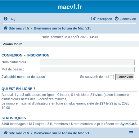
macvf.fr
FAQ
Inscription
Connexion
Site macvf.fr
Bienvenue sur le forum de Mac V.F.
Nous sommes le 09 août 2026, 14:30
Aucun forum.
CONNEXION
•
INSCRIPTION
Nom d’utilisateur :
Mot de passe :
J’ai oublié mon mot de passe
Se souvenir de moi
QUI EST EN LIGNE ?
Au total, il y a
2
utilisateurs en ligne :: 0 inscrit, 0 invisible et 2 invités (selon le nombre
d’utilisateurs actifs des 5 dernières minutes)
Le nombre maximal d’utilisateurs en ligne simultanément a été de
297
le 29 janv. 2026,
19:00
STATISTIQUES
3498
messages •
617
sujets •
811
membres • Notre membre le plus récent est
SylmiCAS
Site macvf.fr
Bienvenue sur le forum de Mac V.F.