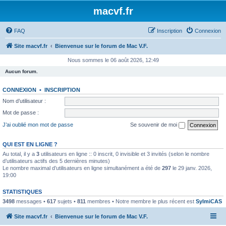
macvf.fr
FAQ
Inscription
Connexion
Site macvf.fr
Bienvenue sur le forum de Mac V.F.
Nous sommes le 06 août 2026, 12:49
Aucun forum.
CONNEXION
•
INSCRIPTION
Nom d’utilisateur :
Mot de passe :
J’ai oublié mon mot de passe
Se souvenir de moi
QUI EST EN LIGNE ?
Au total, il y a
3
utilisateurs en ligne :: 0 inscrit, 0 invisible et 3 invités (selon le nombre
d’utilisateurs actifs des 5 dernières minutes)
Le nombre maximal d’utilisateurs en ligne simultanément a été de
297
le 29 janv. 2026,
19:00
STATISTIQUES
3498
messages •
617
sujets •
811
membres • Notre membre le plus récent est
SylmiCAS
Site macvf.fr
Bienvenue sur le forum de Mac V.F.