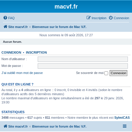
macvf.fr
FAQ
Inscription
Connexion
Site macvf.fr
Bienvenue sur le forum de Mac V.F.
Nous sommes le 09 août 2026, 17:27
Aucun forum.
CONNEXION
•
INSCRIPTION
Nom d’utilisateur :
Mot de passe :
J’ai oublié mon mot de passe
Se souvenir de moi
QUI EST EN LIGNE ?
Au total, il y a
4
utilisateurs en ligne :: 0 inscrit, 0 invisible et 4 invités (selon le nombre
d’utilisateurs actifs des 5 dernières minutes)
Le nombre maximal d’utilisateurs en ligne simultanément a été de
297
le 29 janv. 2026,
19:00
STATISTIQUES
3498
messages •
617
sujets •
811
membres • Notre membre le plus récent est
SylmiCAS
Site macvf.fr
Bienvenue sur le forum de Mac V.F.