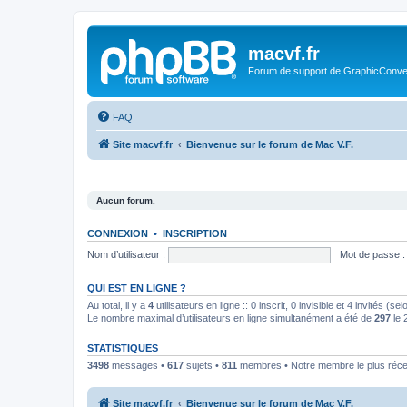
macvf.fr
Forum de support de GraphicConverte
FAQ
Site macvf.fr
Bienvenue sur le forum de Mac V.F.
Aucun forum.
CONNEXION
•
INSCRIPTION
Nom d’utilisateur :
Mot de passe :
QUI EST EN LIGNE ?
Au total, il y a
4
utilisateurs en ligne :: 0 inscrit, 0 invisible et 4 invités (
Le nombre maximal d’utilisateurs en ligne simultanément a été de
297
le 
STATISTIQUES
3498
messages •
617
sujets •
811
membres • Notre membre le plus réce
Site macvf.fr
Bienvenue sur le forum de Mac V.F.