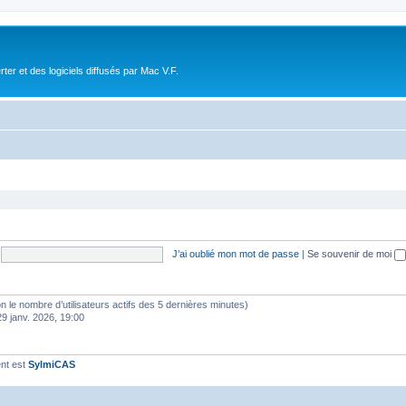
r et des logiciels diffusés par Mac V.F.
J’ai oublié mon mot de passe
|
Se souvenir de moi
selon le nombre d’utilisateurs actifs des 5 dernières minutes)
29 janv. 2026, 19:00
nt est
SylmiCAS