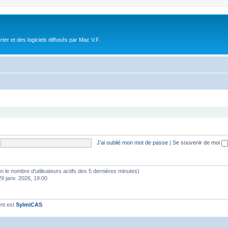
r et des logiciels diffusés par Mac V.F.
J’ai oublié mon mot de passe
|
Se souvenir de moi
selon le nombre d’utilisateurs actifs des 5 dernières minutes)
29 janv. 2026, 19:00
nt est
SylmiCAS