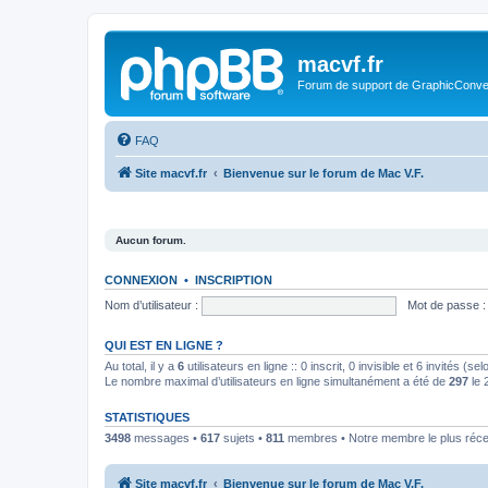
macvf.fr
Forum de support de GraphicConverte
FAQ
Site macvf.fr
Bienvenue sur le forum de Mac V.F.
Aucun forum.
CONNEXION
•
INSCRIPTION
Nom d’utilisateur :
Mot de passe :
QUI EST EN LIGNE ?
Au total, il y a
6
utilisateurs en ligne :: 0 inscrit, 0 invisible et 6 invités (
Le nombre maximal d’utilisateurs en ligne simultanément a été de
297
le 
STATISTIQUES
3498
messages •
617
sujets •
811
membres • Notre membre le plus réce
Site macvf.fr
Bienvenue sur le forum de Mac V.F.