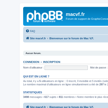
macvf.fr
Forum de support de GraphicConverte
FAQ
Site macvf.fr
Bienvenue sur le forum de Mac V.F.
Aucun forum.
CONNEXION
•
INSCRIPTION
Nom d’utilisateur :
Mot de passe :
QUI EST EN LIGNE ?
Au total, il y a
5
utilisateurs en ligne :: 0 inscrit, 0 invisible et 5 invités (
Le nombre maximal d’utilisateurs en ligne simultanément a été de
297
le 
STATISTIQUES
3498
messages •
617
sujets •
811
membres • Notre membre le plus réce
Site macvf.fr
Bienvenue sur le forum de Mac V.F.