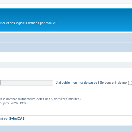
r et des logiciels diffusés par Mac V.F.
J’ai oublié mon mot de passe
|
Se souvenir de moi
selon le nombre d’utilisateurs actifs des 5 dernières minutes)
29 janv. 2026, 19:00
nt est
SylmiCAS