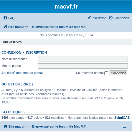
macvf.fr
FAQ
Inscription
Connexion
Site macvf.fr
Bienvenue sur le forum de Mac V.F.
Nous sommes le 08 août 2026, 19:14
Aucun forum.
CONNEXION
•
INSCRIPTION
Nom d’utilisateur :
Mot de passe :
J’ai oublié mon mot de passe
Se souvenir de moi
QUI EST EN LIGNE ?
Au total, il y a
6
utilisateurs en ligne :: 0 inscrit, 0 invisible et 6 invités (selon le nombre
d’utilisateurs actifs des 5 dernières minutes)
Le nombre maximal d’utilisateurs en ligne simultanément a été de
297
le 29 janv. 2026,
19:00
STATISTIQUES
3498
messages •
617
sujets •
811
membres • Notre membre le plus récent est
SylmiCAS
Site macvf.fr
Bienvenue sur le forum de Mac V.F.