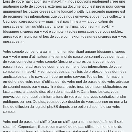
Lors de votre navigation sur « macvf.fr », nous pouvons également créer une
quatrième sorte de cookies, externes au document qui est prévu pour couvrir
uniquement les pages créées par le logiciel phpBB. La seconde manière est
de récupérer les informations que vous nous envoyez et que nous collectons.
Ceci peut correspondre — mais n’est pas limité à — la publication de
messages en tant qu’utilisateur anonyme, l’inscription sur « macvf.fr »
(désignée ci-après par « votre compte ») et les messages que vous publiez
après votre inscription et lors de votre connexion (désignés ci-après par « vos
messages »).
Votre compte contiendra au minimum un identifiant unique (désigné ci-après
par « votre nom d’utilisateur ») et un mot de passe personnel vous permettant
de vous connecter à votre compte (désigné ci-après par « votre mot de
passe ») et une adresse de courriel personnelle. Les informations de votre
compte sur « macvf.fr » sont protégées par les lois de protection des données
applicables dans le pays qui héberge notre serveur. Toutes les informations,
en-dehors de votre nom d’utilisateur, de votre mot de passe et de votre adresse
de courriel requis par « macvf.fr » durant votre inscription, sont obligatoires ou
facultatives, à la seule discrétion de « macvf.fr ». Dans tous les cas, vous
pouvez contrôler quelles informations de votre compte vous souhaitez rendre
publiques ou non. De plus, vous pouvez décider de vous abonner ou non à la
liste de diffusion du logiciel phpBB depuis une option disponible sur votre
compte.
Votre mot de passe est chiffré (par un chiffrage à sens unique) afin qu’il soit
sécurisé. Cependant, il est recommandé de ne pas utiliser le même mot de
passe sur plusieurs sites internet différents. Votre mot de passe est le moyen