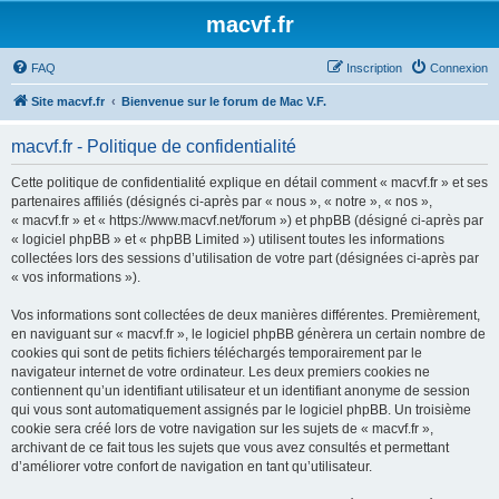
macvf.fr
FAQ
Inscription
Connexion
Site macvf.fr
Bienvenue sur le forum de Mac V.F.
macvf.fr - Politique de confidentialité
Cette politique de confidentialité explique en détail comment « macvf.fr » et ses
partenaires affiliés (désignés ci-après par « nous », « notre », « nos »,
« macvf.fr » et « https://www.macvf.net/forum ») et phpBB (désigné ci-après par
« logiciel phpBB » et « phpBB Limited ») utilisent toutes les informations
collectées lors des sessions d’utilisation de votre part (désignées ci-après par
« vos informations »).
Vos informations sont collectées de deux manières différentes. Premièrement,
en naviguant sur « macvf.fr », le logiciel phpBB génèrera un certain nombre de
cookies qui sont de petits fichiers téléchargés temporairement par le
navigateur internet de votre ordinateur. Les deux premiers cookies ne
contiennent qu’un identifiant utilisateur et un identifiant anonyme de session
qui vous sont automatiquement assignés par le logiciel phpBB. Un troisième
cookie sera créé lors de votre navigation sur les sujets de « macvf.fr »,
archivant de ce fait tous les sujets que vous avez consultés et permettant
d’améliorer votre confort de navigation en tant qu’utilisateur.