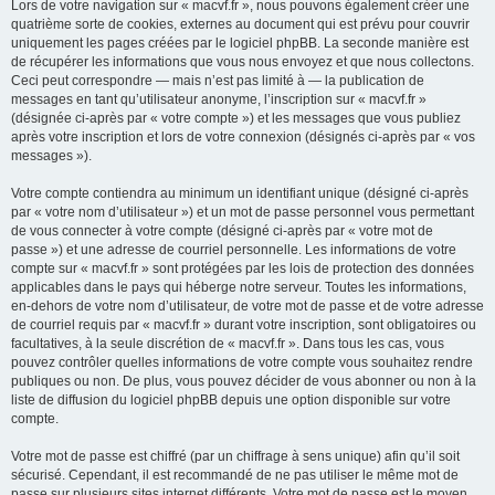
Lors de votre navigation sur « macvf.fr », nous pouvons également créer une
quatrième sorte de cookies, externes au document qui est prévu pour couvrir
uniquement les pages créées par le logiciel phpBB. La seconde manière est
de récupérer les informations que vous nous envoyez et que nous collectons.
Ceci peut correspondre — mais n’est pas limité à — la publication de
messages en tant qu’utilisateur anonyme, l’inscription sur « macvf.fr »
(désignée ci-après par « votre compte ») et les messages que vous publiez
après votre inscription et lors de votre connexion (désignés ci-après par « vos
messages »).
Votre compte contiendra au minimum un identifiant unique (désigné ci-après
par « votre nom d’utilisateur ») et un mot de passe personnel vous permettant
de vous connecter à votre compte (désigné ci-après par « votre mot de
passe ») et une adresse de courriel personnelle. Les informations de votre
compte sur « macvf.fr » sont protégées par les lois de protection des données
applicables dans le pays qui héberge notre serveur. Toutes les informations,
en-dehors de votre nom d’utilisateur, de votre mot de passe et de votre adresse
de courriel requis par « macvf.fr » durant votre inscription, sont obligatoires ou
facultatives, à la seule discrétion de « macvf.fr ». Dans tous les cas, vous
pouvez contrôler quelles informations de votre compte vous souhaitez rendre
publiques ou non. De plus, vous pouvez décider de vous abonner ou non à la
liste de diffusion du logiciel phpBB depuis une option disponible sur votre
compte.
Votre mot de passe est chiffré (par un chiffrage à sens unique) afin qu’il soit
sécurisé. Cependant, il est recommandé de ne pas utiliser le même mot de
passe sur plusieurs sites internet différents. Votre mot de passe est le moyen