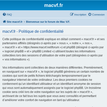
macvf.fr
FAQ
Inscription
Connexion
Site macvf.fr
Bienvenue sur le forum de Mac V.F.
macvf.fr - Politique de confidentialité
Cette politique de confidentialité explique en détail comment « macvf.fr » et ses
partenaires affiliés (désignés ci-après par « nous », « notre », « nos »,
« macvf.fr » et « https://www.macvf.net/forum ») et phpBB (désigné ci-après par
« logiciel phpBB » et « phpBB Limited ») utilisent toutes les informations
collectées lors des sessions d’utilisation de votre part (désignées ci-après par
« vos informations »).
Vos informations sont collectées de deux manières différentes. Premièrement,
en naviguant sur « macvf.fr », le logiciel phpBB génèrera un certain nombre de
cookies qui sont de petits fichiers téléchargés temporairement par le
navigateur internet de votre ordinateur. Les deux premiers cookies ne
contiennent qu’un identifiant utilisateur et un identifiant anonyme de session
qui vous sont automatiquement assignés par le logiciel phpBB. Un troisième
cookie sera créé lors de votre navigation sur les sujets de « macvf.fr »,
archivant de ce fait tous les sujets que vous avez consultés et permettant
d’améliorer votre confort de navigation en tant qu’utilisateur.