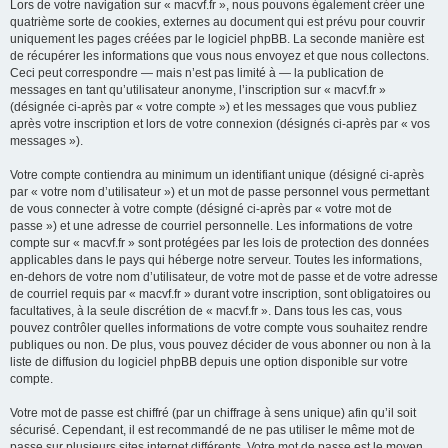
Lors de votre navigation sur « macvf.fr », nous pouvons également créer une
quatrième sorte de cookies, externes au document qui est prévu pour couvrir
uniquement les pages créées par le logiciel phpBB. La seconde manière est
de récupérer les informations que vous nous envoyez et que nous collectons.
Ceci peut correspondre — mais n’est pas limité à — la publication de
messages en tant qu’utilisateur anonyme, l’inscription sur « macvf.fr »
(désignée ci-après par « votre compte ») et les messages que vous publiez
après votre inscription et lors de votre connexion (désignés ci-après par « vos
messages »).
Votre compte contiendra au minimum un identifiant unique (désigné ci-après
par « votre nom d’utilisateur ») et un mot de passe personnel vous permettant
de vous connecter à votre compte (désigné ci-après par « votre mot de
passe ») et une adresse de courriel personnelle. Les informations de votre
compte sur « macvf.fr » sont protégées par les lois de protection des données
applicables dans le pays qui héberge notre serveur. Toutes les informations,
en-dehors de votre nom d’utilisateur, de votre mot de passe et de votre adresse
de courriel requis par « macvf.fr » durant votre inscription, sont obligatoires ou
facultatives, à la seule discrétion de « macvf.fr ». Dans tous les cas, vous
pouvez contrôler quelles informations de votre compte vous souhaitez rendre
publiques ou non. De plus, vous pouvez décider de vous abonner ou non à la
liste de diffusion du logiciel phpBB depuis une option disponible sur votre
compte.
Votre mot de passe est chiffré (par un chiffrage à sens unique) afin qu’il soit
sécurisé. Cependant, il est recommandé de ne pas utiliser le même mot de
passe sur plusieurs sites internet différents. Votre mot de passe est le moyen