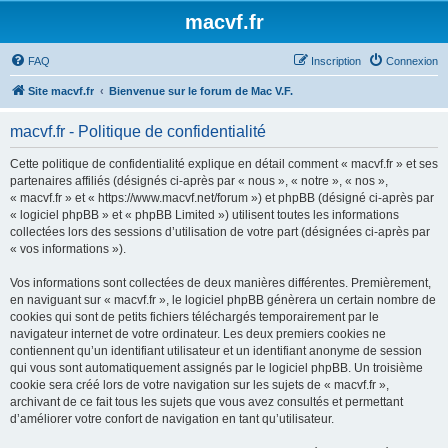
macvf.fr
FAQ
Inscription
Connexion
Site macvf.fr
Bienvenue sur le forum de Mac V.F.
macvf.fr - Politique de confidentialité
Cette politique de confidentialité explique en détail comment « macvf.fr » et ses
partenaires affiliés (désignés ci-après par « nous », « notre », « nos »,
« macvf.fr » et « https://www.macvf.net/forum ») et phpBB (désigné ci-après par
« logiciel phpBB » et « phpBB Limited ») utilisent toutes les informations
collectées lors des sessions d’utilisation de votre part (désignées ci-après par
« vos informations »).
Vos informations sont collectées de deux manières différentes. Premièrement,
en naviguant sur « macvf.fr », le logiciel phpBB génèrera un certain nombre de
cookies qui sont de petits fichiers téléchargés temporairement par le
navigateur internet de votre ordinateur. Les deux premiers cookies ne
contiennent qu’un identifiant utilisateur et un identifiant anonyme de session
qui vous sont automatiquement assignés par le logiciel phpBB. Un troisième
cookie sera créé lors de votre navigation sur les sujets de « macvf.fr »,
archivant de ce fait tous les sujets que vous avez consultés et permettant
d’améliorer votre confort de navigation en tant qu’utilisateur.