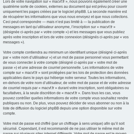
Lors de votre navigation sur « macvf.fr », nous pouvons également créer une
quatrième sorte de cookies, externes au document qui est prévu pour couvrir
uniquement les pages créées par le logiciel phpBB. La seconde manière est
de récupérer les informations que vous nous envoyez et que nous collectons.
Ceci peut correspondre — mais n’est pas limité à — la publication de
messages en tant qu’utilisateur anonyme, l’inscription sur « macvf.fr »
(désignée ci-après par « votre compte ») et les messages que vous publiez
après votre inscription et lors de votre connexion (désignés ci-après par « vos
messages »).
Votre compte contiendra au minimum un identifiant unique (désigné ci-après
par « votre nom d’utilisateur ») et un mot de passe personnel vous permettant
de vous connecter à votre compte (désigné ci-après par « votre mot de
passe ») et une adresse de courriel personnelle. Les informations de votre
compte sur « macvf.fr » sont protégées par les lois de protection des données
applicables dans le pays qui héberge notre serveur. Toutes les informations,
en-dehors de votre nom d’utilisateur, de votre mot de passe et de votre adresse
de courriel requis par « macvf.fr » durant votre inscription, sont obligatoires ou
facultatives, à la seule discrétion de « macvf.fr ». Dans tous les cas, vous
pouvez contrôler quelles informations de votre compte vous souhaitez rendre
publiques ou non. De plus, vous pouvez décider de vous abonner ou non à la
liste de diffusion du logiciel phpBB depuis une option disponible sur votre
compte.
Votre mot de passe est chiffré (par un chiffrage à sens unique) afin qu’il soit
sécurisé. Cependant, il est recommandé de ne pas utiliser le même mot de
passe sur plusieurs sites internet différents. Votre mot de passe est le moyen