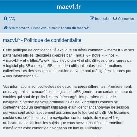
macvf.fr
FAQ
Inscription
Connexion
Site macvf.fr
Bienvenue sur le forum de Mac V.F.
macvf.fr - Politique de confidentialité
Cette politique de confidentialité explique en détail comment « macvf.fr » et ses
partenaires affiliés (désignés ci-après par « nous », « notre », « nos »,
« macvf.fr » et « https://www.macvf.net/forum ») et phpBB (désigné ci-après par
« logiciel phpBB » et « phpBB Limited ») utilisent toutes les informations
collectées lors des sessions d’utilisation de votre part (désignées ci-après par
« vos informations »).
Vos informations sont collectées de deux manières différentes. Premièrement,
en naviguant sur « macvf.fr », le logiciel phpBB génèrera un certain nombre de
cookies qui sont de petits fichiers téléchargés temporairement par le
navigateur internet de votre ordinateur. Les deux premiers cookies ne
contiennent qu’un identifiant utilisateur et un identifiant anonyme de session
qui vous sont automatiquement assignés par le logiciel phpBB. Un troisième
cookie sera créé lors de votre navigation sur les sujets de « macvf.fr »,
archivant de ce fait tous les sujets que vous avez consultés et permettant
d’améliorer votre confort de navigation en tant qu’utilisateur.