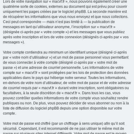
Lors de votre navigation sur « macvf.fr », nous pouvons également créer une
quatrième sorte de cookies, externes au document qui est prévu pour couvrir
uniquement les pages créées par le logiciel phpBB. La seconde manière est
de récupérer les informations que vous nous envoyez et que nous collectons.
Ceci peut correspondre — mais n’est pas limité à — la publication de
messages en tant qu’utilisateur anonyme, l’inscription sur « macvf.fr »
(désignée ci-après par « votre compte ») et les messages que vous publiez
après votre inscription et lors de votre connexion (désignés ci-après par « vos
messages »).
Votre compte contiendra au minimum un identifiant unique (désigné ci-après
par « votre nom d’utilisateur ») et un mot de passe personnel vous permettant
de vous connecter à votre compte (désigné ci-après par « votre mot de
passe ») et une adresse de courriel personnelle. Les informations de votre
compte sur « macvf.fr » sont protégées par les lois de protection des données
applicables dans le pays qui héberge notre serveur. Toutes les informations,
en-dehors de votre nom d’utilisateur, de votre mot de passe et de votre adresse
de courriel requis par « macvf.fr » durant votre inscription, sont obligatoires ou
facultatives, à la seule discrétion de « macvf.fr ». Dans tous les cas, vous
pouvez contrôler quelles informations de votre compte vous souhaitez rendre
publiques ou non. De plus, vous pouvez décider de vous abonner ou non à la
liste de diffusion du logiciel phpBB depuis une option disponible sur votre
compte.
Votre mot de passe est chiffré (par un chiffrage à sens unique) afin qu’il soit
sécurisé. Cependant, il est recommandé de ne pas utiliser le même mot de
passe sur plusieurs sites internet différents. Votre mot de passe est le moyen