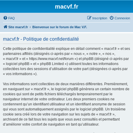
macvf.fr
FAQ
Inscription
Connexion
Site macvf.fr
Bienvenue sur le forum de Mac V.F.
macvf.fr - Politique de confidentialité
Cette politique de confidentialité explique en détail comment « macvf.fr » et ses
partenaires affiliés (désignés ci-après par « nous », « notre », « nos »,
« macvf.fr » et « https://www.macvf.net/forum ») et phpBB (désigné ci-après par
« logiciel phpBB » et « phpBB Limited ») utilisent toutes les informations
collectées lors des sessions d’utilisation de votre part (désignées ci-après par
« vos informations »).
Vos informations sont collectées de deux manières différentes. Premièrement,
en naviguant sur « macvf.fr », le logiciel phpBB génèrera un certain nombre de
cookies qui sont de petits fichiers téléchargés temporairement par le
navigateur internet de votre ordinateur. Les deux premiers cookies ne
contiennent qu’un identifiant utilisateur et un identifiant anonyme de session
qui vous sont automatiquement assignés par le logiciel phpBB. Un troisième
cookie sera créé lors de votre navigation sur les sujets de « macvf.fr »,
archivant de ce fait tous les sujets que vous avez consultés et permettant
d’améliorer votre confort de navigation en tant qu’utilisateur.