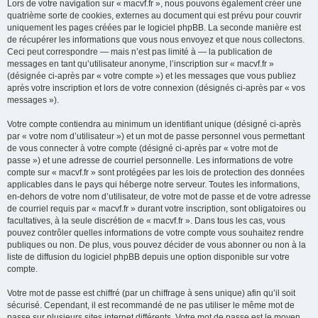
Lors de votre navigation sur « macvf.fr », nous pouvons également créer une
quatrième sorte de cookies, externes au document qui est prévu pour couvrir
uniquement les pages créées par le logiciel phpBB. La seconde manière est
de récupérer les informations que vous nous envoyez et que nous collectons.
Ceci peut correspondre — mais n’est pas limité à — la publication de
messages en tant qu’utilisateur anonyme, l’inscription sur « macvf.fr »
(désignée ci-après par « votre compte ») et les messages que vous publiez
après votre inscription et lors de votre connexion (désignés ci-après par « vos
messages »).
Votre compte contiendra au minimum un identifiant unique (désigné ci-après
par « votre nom d’utilisateur ») et un mot de passe personnel vous permettant
de vous connecter à votre compte (désigné ci-après par « votre mot de
passe ») et une adresse de courriel personnelle. Les informations de votre
compte sur « macvf.fr » sont protégées par les lois de protection des données
applicables dans le pays qui héberge notre serveur. Toutes les informations,
en-dehors de votre nom d’utilisateur, de votre mot de passe et de votre adresse
de courriel requis par « macvf.fr » durant votre inscription, sont obligatoires ou
facultatives, à la seule discrétion de « macvf.fr ». Dans tous les cas, vous
pouvez contrôler quelles informations de votre compte vous souhaitez rendre
publiques ou non. De plus, vous pouvez décider de vous abonner ou non à la
liste de diffusion du logiciel phpBB depuis une option disponible sur votre
compte.
Votre mot de passe est chiffré (par un chiffrage à sens unique) afin qu’il soit
sécurisé. Cependant, il est recommandé de ne pas utiliser le même mot de
passe sur plusieurs sites internet différents. Votre mot de passe est le moyen