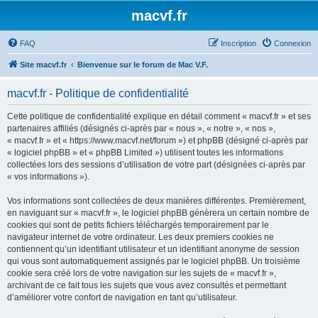
macvf.fr
FAQ
Inscription
Connexion
Site macvf.fr
Bienvenue sur le forum de Mac V.F.
macvf.fr - Politique de confidentialité
Cette politique de confidentialité explique en détail comment « macvf.fr » et ses
partenaires affiliés (désignés ci-après par « nous », « notre », « nos »,
« macvf.fr » et « https://www.macvf.net/forum ») et phpBB (désigné ci-après par
« logiciel phpBB » et « phpBB Limited ») utilisent toutes les informations
collectées lors des sessions d’utilisation de votre part (désignées ci-après par
« vos informations »).
Vos informations sont collectées de deux manières différentes. Premièrement,
en naviguant sur « macvf.fr », le logiciel phpBB génèrera un certain nombre de
cookies qui sont de petits fichiers téléchargés temporairement par le
navigateur internet de votre ordinateur. Les deux premiers cookies ne
contiennent qu’un identifiant utilisateur et un identifiant anonyme de session
qui vous sont automatiquement assignés par le logiciel phpBB. Un troisième
cookie sera créé lors de votre navigation sur les sujets de « macvf.fr »,
archivant de ce fait tous les sujets que vous avez consultés et permettant
d’améliorer votre confort de navigation en tant qu’utilisateur.