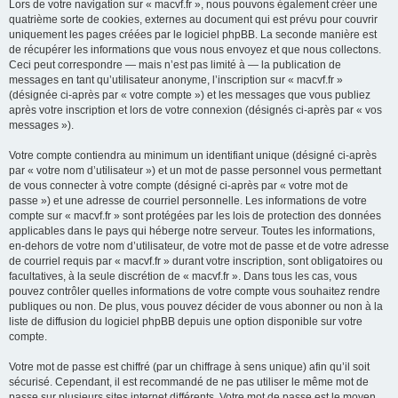
Lors de votre navigation sur « macvf.fr », nous pouvons également créer une
quatrième sorte de cookies, externes au document qui est prévu pour couvrir
uniquement les pages créées par le logiciel phpBB. La seconde manière est
de récupérer les informations que vous nous envoyez et que nous collectons.
Ceci peut correspondre — mais n’est pas limité à — la publication de
messages en tant qu’utilisateur anonyme, l’inscription sur « macvf.fr »
(désignée ci-après par « votre compte ») et les messages que vous publiez
après votre inscription et lors de votre connexion (désignés ci-après par « vos
messages »).
Votre compte contiendra au minimum un identifiant unique (désigné ci-après
par « votre nom d’utilisateur ») et un mot de passe personnel vous permettant
de vous connecter à votre compte (désigné ci-après par « votre mot de
passe ») et une adresse de courriel personnelle. Les informations de votre
compte sur « macvf.fr » sont protégées par les lois de protection des données
applicables dans le pays qui héberge notre serveur. Toutes les informations,
en-dehors de votre nom d’utilisateur, de votre mot de passe et de votre adresse
de courriel requis par « macvf.fr » durant votre inscription, sont obligatoires ou
facultatives, à la seule discrétion de « macvf.fr ». Dans tous les cas, vous
pouvez contrôler quelles informations de votre compte vous souhaitez rendre
publiques ou non. De plus, vous pouvez décider de vous abonner ou non à la
liste de diffusion du logiciel phpBB depuis une option disponible sur votre
compte.
Votre mot de passe est chiffré (par un chiffrage à sens unique) afin qu’il soit
sécurisé. Cependant, il est recommandé de ne pas utiliser le même mot de
passe sur plusieurs sites internet différents. Votre mot de passe est le moyen