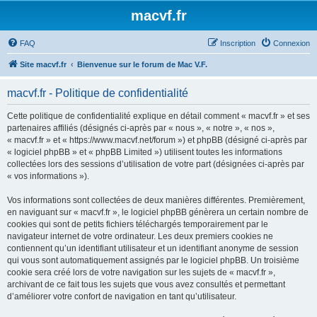
macvf.fr
FAQ
Inscription
Connexion
Site macvf.fr
Bienvenue sur le forum de Mac V.F.
macvf.fr - Politique de confidentialité
Cette politique de confidentialité explique en détail comment « macvf.fr » et ses
partenaires affiliés (désignés ci-après par « nous », « notre », « nos »,
« macvf.fr » et « https://www.macvf.net/forum ») et phpBB (désigné ci-après par
« logiciel phpBB » et « phpBB Limited ») utilisent toutes les informations
collectées lors des sessions d’utilisation de votre part (désignées ci-après par
« vos informations »).
Vos informations sont collectées de deux manières différentes. Premièrement,
en naviguant sur « macvf.fr », le logiciel phpBB génèrera un certain nombre de
cookies qui sont de petits fichiers téléchargés temporairement par le
navigateur internet de votre ordinateur. Les deux premiers cookies ne
contiennent qu’un identifiant utilisateur et un identifiant anonyme de session
qui vous sont automatiquement assignés par le logiciel phpBB. Un troisième
cookie sera créé lors de votre navigation sur les sujets de « macvf.fr »,
archivant de ce fait tous les sujets que vous avez consultés et permettant
d’améliorer votre confort de navigation en tant qu’utilisateur.