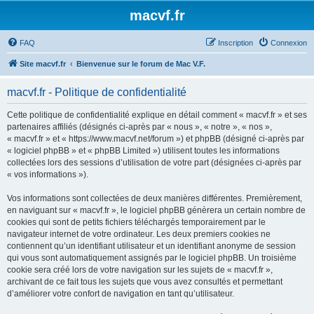
macvf.fr
FAQ
Inscription
Connexion
Site macvf.fr
Bienvenue sur le forum de Mac V.F.
macvf.fr - Politique de confidentialité
Cette politique de confidentialité explique en détail comment « macvf.fr » et ses
partenaires affiliés (désignés ci-après par « nous », « notre », « nos »,
« macvf.fr » et « https://www.macvf.net/forum ») et phpBB (désigné ci-après par
« logiciel phpBB » et « phpBB Limited ») utilisent toutes les informations
collectées lors des sessions d’utilisation de votre part (désignées ci-après par
« vos informations »).
Vos informations sont collectées de deux manières différentes. Premièrement,
en naviguant sur « macvf.fr », le logiciel phpBB génèrera un certain nombre de
cookies qui sont de petits fichiers téléchargés temporairement par le
navigateur internet de votre ordinateur. Les deux premiers cookies ne
contiennent qu’un identifiant utilisateur et un identifiant anonyme de session
qui vous sont automatiquement assignés par le logiciel phpBB. Un troisième
cookie sera créé lors de votre navigation sur les sujets de « macvf.fr »,
archivant de ce fait tous les sujets que vous avez consultés et permettant
d’améliorer votre confort de navigation en tant qu’utilisateur.