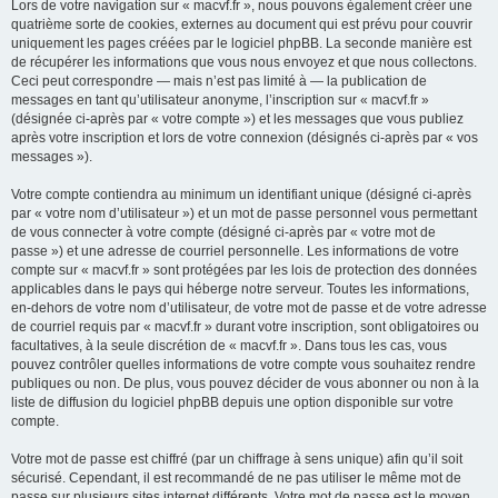
Lors de votre navigation sur « macvf.fr », nous pouvons également créer une
quatrième sorte de cookies, externes au document qui est prévu pour couvrir
uniquement les pages créées par le logiciel phpBB. La seconde manière est
de récupérer les informations que vous nous envoyez et que nous collectons.
Ceci peut correspondre — mais n’est pas limité à — la publication de
messages en tant qu’utilisateur anonyme, l’inscription sur « macvf.fr »
(désignée ci-après par « votre compte ») et les messages que vous publiez
après votre inscription et lors de votre connexion (désignés ci-après par « vos
messages »).
Votre compte contiendra au minimum un identifiant unique (désigné ci-après
par « votre nom d’utilisateur ») et un mot de passe personnel vous permettant
de vous connecter à votre compte (désigné ci-après par « votre mot de
passe ») et une adresse de courriel personnelle. Les informations de votre
compte sur « macvf.fr » sont protégées par les lois de protection des données
applicables dans le pays qui héberge notre serveur. Toutes les informations,
en-dehors de votre nom d’utilisateur, de votre mot de passe et de votre adresse
de courriel requis par « macvf.fr » durant votre inscription, sont obligatoires ou
facultatives, à la seule discrétion de « macvf.fr ». Dans tous les cas, vous
pouvez contrôler quelles informations de votre compte vous souhaitez rendre
publiques ou non. De plus, vous pouvez décider de vous abonner ou non à la
liste de diffusion du logiciel phpBB depuis une option disponible sur votre
compte.
Votre mot de passe est chiffré (par un chiffrage à sens unique) afin qu’il soit
sécurisé. Cependant, il est recommandé de ne pas utiliser le même mot de
passe sur plusieurs sites internet différents. Votre mot de passe est le moyen