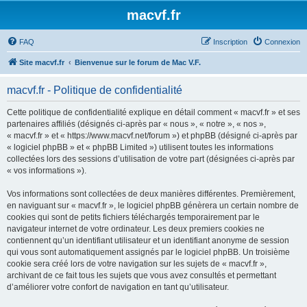
macvf.fr
FAQ
Inscription
Connexion
Site macvf.fr
Bienvenue sur le forum de Mac V.F.
macvf.fr - Politique de confidentialité
Cette politique de confidentialité explique en détail comment « macvf.fr » et ses
partenaires affiliés (désignés ci-après par « nous », « notre », « nos »,
« macvf.fr » et « https://www.macvf.net/forum ») et phpBB (désigné ci-après par
« logiciel phpBB » et « phpBB Limited ») utilisent toutes les informations
collectées lors des sessions d’utilisation de votre part (désignées ci-après par
« vos informations »).
Vos informations sont collectées de deux manières différentes. Premièrement,
en naviguant sur « macvf.fr », le logiciel phpBB génèrera un certain nombre de
cookies qui sont de petits fichiers téléchargés temporairement par le
navigateur internet de votre ordinateur. Les deux premiers cookies ne
contiennent qu’un identifiant utilisateur et un identifiant anonyme de session
qui vous sont automatiquement assignés par le logiciel phpBB. Un troisième
cookie sera créé lors de votre navigation sur les sujets de « macvf.fr »,
archivant de ce fait tous les sujets que vous avez consultés et permettant
d’améliorer votre confort de navigation en tant qu’utilisateur.