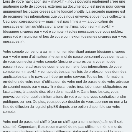
Lors de votre navigation sur « macvf.fr », nous pouvons également créer une
quatrième sorte de cookies, externes au document qui est prévu pour couvrir
uniquement les pages créées par le logiciel phpBB. La seconde manière est
de récupérer les informations que vous nous envoyez et que nous collectons.
Ceci peut correspondre — mais n’est pas limité à — la publication de
messages en tant qu’utilisateur anonyme, l’inscription sur « macvf.fr »
(désignée ci-après par « votre compte ») et les messages que vous publiez
après votre inscription et lors de votre connexion (désignés ci-après par « vos
messages »).
Votre compte contiendra au minimum un identifiant unique (désigné ci-après
par « votre nom d’utilisateur ») et un mot de passe personnel vous permettant
de vous connecter à votre compte (désigné ci-après par « votre mot de
passe ») et une adresse de courriel personnelle. Les informations de votre
compte sur « macvf.fr » sont protégées par les lois de protection des données
applicables dans le pays qui héberge notre serveur. Toutes les informations,
en-dehors de votre nom d’utilisateur, de votre mot de passe et de votre adresse
de courriel requis par « macvf.fr » durant votre inscription, sont obligatoires ou
facultatives, à la seule discrétion de « macvf.fr ». Dans tous les cas, vous
pouvez contrôler quelles informations de votre compte vous souhaitez rendre
publiques ou non. De plus, vous pouvez décider de vous abonner ou non à la
liste de diffusion du logiciel phpBB depuis une option disponible sur votre
compte.
Votre mot de passe est chiffré (par un chiffrage à sens unique) afin qu’il soit
sécurisé. Cependant, il est recommandé de ne pas utiliser le même mot de
passe sur plusieurs sites internet différents. Votre mot de passe est le moyen