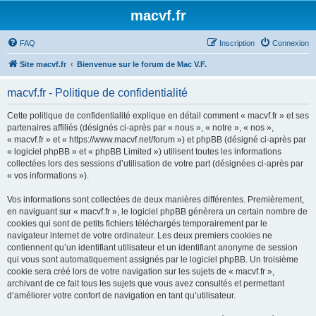
macvf.fr
FAQ
Inscription
Connexion
Site macvf.fr
Bienvenue sur le forum de Mac V.F.
macvf.fr - Politique de confidentialité
Cette politique de confidentialité explique en détail comment « macvf.fr » et ses
partenaires affiliés (désignés ci-après par « nous », « notre », « nos »,
« macvf.fr » et « https://www.macvf.net/forum ») et phpBB (désigné ci-après par
« logiciel phpBB » et « phpBB Limited ») utilisent toutes les informations
collectées lors des sessions d’utilisation de votre part (désignées ci-après par
« vos informations »).
Vos informations sont collectées de deux manières différentes. Premièrement,
en naviguant sur « macvf.fr », le logiciel phpBB génèrera un certain nombre de
cookies qui sont de petits fichiers téléchargés temporairement par le
navigateur internet de votre ordinateur. Les deux premiers cookies ne
contiennent qu’un identifiant utilisateur et un identifiant anonyme de session
qui vous sont automatiquement assignés par le logiciel phpBB. Un troisième
cookie sera créé lors de votre navigation sur les sujets de « macvf.fr »,
archivant de ce fait tous les sujets que vous avez consultés et permettant
d’améliorer votre confort de navigation en tant qu’utilisateur.