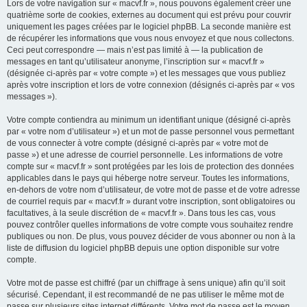
Lors de votre navigation sur « macvf.fr », nous pouvons également créer une
quatrième sorte de cookies, externes au document qui est prévu pour couvrir
uniquement les pages créées par le logiciel phpBB. La seconde manière est
de récupérer les informations que vous nous envoyez et que nous collectons.
Ceci peut correspondre — mais n’est pas limité à — la publication de
messages en tant qu’utilisateur anonyme, l’inscription sur « macvf.fr »
(désignée ci-après par « votre compte ») et les messages que vous publiez
après votre inscription et lors de votre connexion (désignés ci-après par « vos
messages »).
Votre compte contiendra au minimum un identifiant unique (désigné ci-après
par « votre nom d’utilisateur ») et un mot de passe personnel vous permettant
de vous connecter à votre compte (désigné ci-après par « votre mot de
passe ») et une adresse de courriel personnelle. Les informations de votre
compte sur « macvf.fr » sont protégées par les lois de protection des données
applicables dans le pays qui héberge notre serveur. Toutes les informations,
en-dehors de votre nom d’utilisateur, de votre mot de passe et de votre adresse
de courriel requis par « macvf.fr » durant votre inscription, sont obligatoires ou
facultatives, à la seule discrétion de « macvf.fr ». Dans tous les cas, vous
pouvez contrôler quelles informations de votre compte vous souhaitez rendre
publiques ou non. De plus, vous pouvez décider de vous abonner ou non à la
liste de diffusion du logiciel phpBB depuis une option disponible sur votre
compte.
Votre mot de passe est chiffré (par un chiffrage à sens unique) afin qu’il soit
sécurisé. Cependant, il est recommandé de ne pas utiliser le même mot de
passe sur plusieurs sites internet différents. Votre mot de passe est le moyen