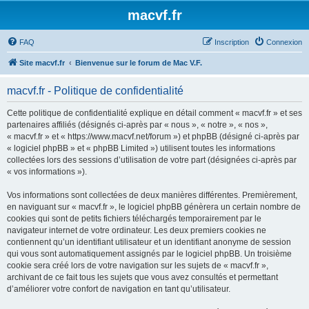
macvf.fr
FAQ
Inscription
Connexion
Site macvf.fr
Bienvenue sur le forum de Mac V.F.
macvf.fr - Politique de confidentialité
Cette politique de confidentialité explique en détail comment « macvf.fr » et ses
partenaires affiliés (désignés ci-après par « nous », « notre », « nos »,
« macvf.fr » et « https://www.macvf.net/forum ») et phpBB (désigné ci-après par
« logiciel phpBB » et « phpBB Limited ») utilisent toutes les informations
collectées lors des sessions d’utilisation de votre part (désignées ci-après par
« vos informations »).
Vos informations sont collectées de deux manières différentes. Premièrement,
en naviguant sur « macvf.fr », le logiciel phpBB génèrera un certain nombre de
cookies qui sont de petits fichiers téléchargés temporairement par le
navigateur internet de votre ordinateur. Les deux premiers cookies ne
contiennent qu’un identifiant utilisateur et un identifiant anonyme de session
qui vous sont automatiquement assignés par le logiciel phpBB. Un troisième
cookie sera créé lors de votre navigation sur les sujets de « macvf.fr »,
archivant de ce fait tous les sujets que vous avez consultés et permettant
d’améliorer votre confort de navigation en tant qu’utilisateur.