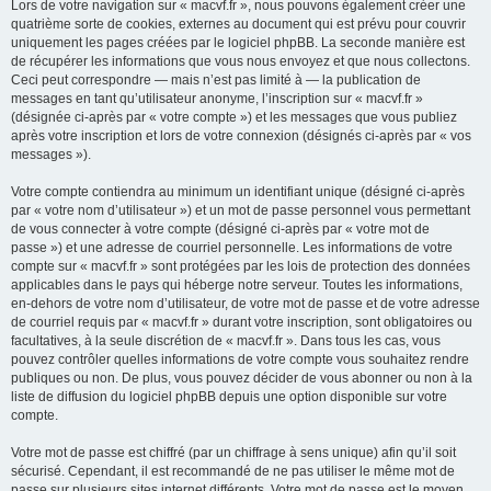
Lors de votre navigation sur « macvf.fr », nous pouvons également créer une
quatrième sorte de cookies, externes au document qui est prévu pour couvrir
uniquement les pages créées par le logiciel phpBB. La seconde manière est
de récupérer les informations que vous nous envoyez et que nous collectons.
Ceci peut correspondre — mais n’est pas limité à — la publication de
messages en tant qu’utilisateur anonyme, l’inscription sur « macvf.fr »
(désignée ci-après par « votre compte ») et les messages que vous publiez
après votre inscription et lors de votre connexion (désignés ci-après par « vos
messages »).
Votre compte contiendra au minimum un identifiant unique (désigné ci-après
par « votre nom d’utilisateur ») et un mot de passe personnel vous permettant
de vous connecter à votre compte (désigné ci-après par « votre mot de
passe ») et une adresse de courriel personnelle. Les informations de votre
compte sur « macvf.fr » sont protégées par les lois de protection des données
applicables dans le pays qui héberge notre serveur. Toutes les informations,
en-dehors de votre nom d’utilisateur, de votre mot de passe et de votre adresse
de courriel requis par « macvf.fr » durant votre inscription, sont obligatoires ou
facultatives, à la seule discrétion de « macvf.fr ». Dans tous les cas, vous
pouvez contrôler quelles informations de votre compte vous souhaitez rendre
publiques ou non. De plus, vous pouvez décider de vous abonner ou non à la
liste de diffusion du logiciel phpBB depuis une option disponible sur votre
compte.
Votre mot de passe est chiffré (par un chiffrage à sens unique) afin qu’il soit
sécurisé. Cependant, il est recommandé de ne pas utiliser le même mot de
passe sur plusieurs sites internet différents. Votre mot de passe est le moyen