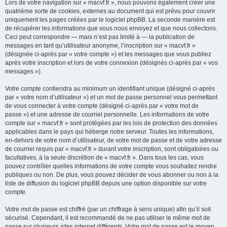
Lors de votre navigation sur « macvf.fr », nous pouvons également créer une
quatrième sorte de cookies, externes au document qui est prévu pour couvrir
uniquement les pages créées par le logiciel phpBB. La seconde manière est
de récupérer les informations que vous nous envoyez et que nous collectons.
Ceci peut correspondre — mais n’est pas limité à — la publication de
messages en tant qu’utilisateur anonyme, l’inscription sur « macvf.fr »
(désignée ci-après par « votre compte ») et les messages que vous publiez
après votre inscription et lors de votre connexion (désignés ci-après par « vos
messages »).
Votre compte contiendra au minimum un identifiant unique (désigné ci-après
par « votre nom d’utilisateur ») et un mot de passe personnel vous permettant
de vous connecter à votre compte (désigné ci-après par « votre mot de
passe ») et une adresse de courriel personnelle. Les informations de votre
compte sur « macvf.fr » sont protégées par les lois de protection des données
applicables dans le pays qui héberge notre serveur. Toutes les informations,
en-dehors de votre nom d’utilisateur, de votre mot de passe et de votre adresse
de courriel requis par « macvf.fr » durant votre inscription, sont obligatoires ou
facultatives, à la seule discrétion de « macvf.fr ». Dans tous les cas, vous
pouvez contrôler quelles informations de votre compte vous souhaitez rendre
publiques ou non. De plus, vous pouvez décider de vous abonner ou non à la
liste de diffusion du logiciel phpBB depuis une option disponible sur votre
compte.
Votre mot de passe est chiffré (par un chiffrage à sens unique) afin qu’il soit
sécurisé. Cependant, il est recommandé de ne pas utiliser le même mot de
passe sur plusieurs sites internet différents. Votre mot de passe est le moyen