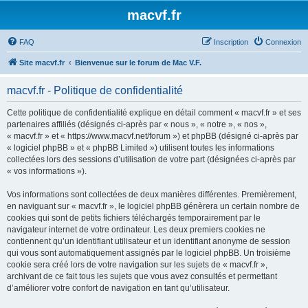
macvf.fr
FAQ
Inscription
Connexion
Site macvf.fr
Bienvenue sur le forum de Mac V.F.
macvf.fr - Politique de confidentialité
Cette politique de confidentialité explique en détail comment « macvf.fr » et ses
partenaires affiliés (désignés ci-après par « nous », « notre », « nos »,
« macvf.fr » et « https://www.macvf.net/forum ») et phpBB (désigné ci-après par
« logiciel phpBB » et « phpBB Limited ») utilisent toutes les informations
collectées lors des sessions d’utilisation de votre part (désignées ci-après par
« vos informations »).
Vos informations sont collectées de deux manières différentes. Premièrement,
en naviguant sur « macvf.fr », le logiciel phpBB génèrera un certain nombre de
cookies qui sont de petits fichiers téléchargés temporairement par le
navigateur internet de votre ordinateur. Les deux premiers cookies ne
contiennent qu’un identifiant utilisateur et un identifiant anonyme de session
qui vous sont automatiquement assignés par le logiciel phpBB. Un troisième
cookie sera créé lors de votre navigation sur les sujets de « macvf.fr »,
archivant de ce fait tous les sujets que vous avez consultés et permettant
d’améliorer votre confort de navigation en tant qu’utilisateur.