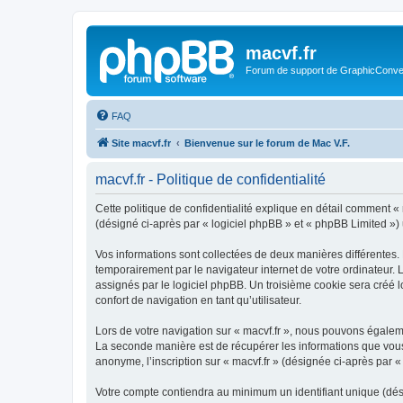
macvf.fr
Forum de support de GraphicConverte
FAQ
Site macvf.fr
Bienvenue sur le forum de Mac V.F.
macvf.fr - Politique de confidentialité
Cette politique de confidentialité explique en détail comment « m
(désigné ci-après par « logiciel phpBB » et « phpBB Limited ») ut
Vos informations sont collectées de deux manières différentes. 
temporairement par le navigateur internet de votre ordinateur.
assignés par le logiciel phpBB. Un troisième cookie sera créé lo
confort de navigation en tant qu’utilisateur.
Lors de votre navigation sur « macvf.fr », nous pouvons égale
La seconde manière est de récupérer les informations que vous
anonyme, l’inscription sur « macvf.fr » (désignée ci-après par 
Votre compte contiendra au minimum un identifiant unique (dés