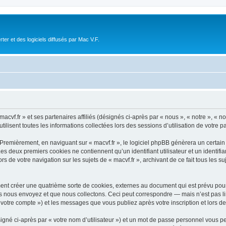
r et des logiciels diffusés par Mac V.F.
acvf.fr » et ses partenaires affiliés (désignés ci-après par « nous », « notre », « n
ilisent toutes les informations collectées lors des sessions d’utilisation de votre p
Premièrement, en naviguant sur « macvf.fr », le logiciel phpBB génèrera un certain
 Les deux premiers cookies ne contiennent qu’un identifiant utilisateur et un ident
rs de votre navigation sur les sujets de « macvf.fr », archivant de ce fait tous les 
ment créer une quatrième sorte de cookies, externes au document qui est prévu pou
 nous envoyez et que nous collectons. Ceci peut correspondre — mais n’est pas lim
« votre compte ») et les messages que vous publiez après votre inscription et lors 
igné ci-après par « votre nom d’utilisateur ») et un mot de passe personnel vous p