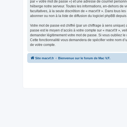
par « votre mot de passe ») et une adresse de courriel personne
héberge notre serveur. Toutes les informations, en-dehors de vot
facultatives, à la seule discrétion de « macvf.fr ». Dans tous
abonner ou non à la liste de diffusion du logiciel phpBB depuis
Votre mot de passe est chiffré (par un chiffrage à sens unique) 
passe est le moyen d’accès à votre compte sur « macvf.fr », vei
demander légitimement votre mot de passe. Si vous oubliez le m
Cette fonctionnalité vous demandera de spécifier votre nom d’ut
de votre compte.
Site macvf.fr
Bienvenue sur le forum de Mac V.F.