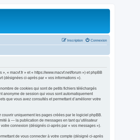
Inscription
Connexion
os », « macvf.fr » et « https://www.macvf.net/forum ») et phpBB
art (désignées ci-après par « vos informations »).
 nombre de cookies qui sont de petits fichiers téléchargés
ifiant anonyme de session qui vous sont automatiquement
sujets que vous avez consultés et permettant d’améliorer votre
r couvrir uniquement les pages créées par le logiciel phpBB.
ité à — la publication de messages en tant qu’utilisateur
de votre connexion (désignés ci-après par « vos messages »).
ermettant de vous connecter à votre compte (désigné ci-après