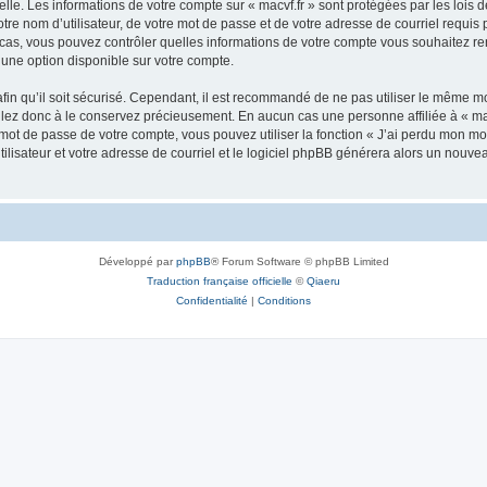
lle. Les informations de votre compte sur « macvf.fr » sont protégées par les lois
re nom d’utilisateur, de votre mot de passe et de votre adresse de courriel requis pa
 les cas, vous pouvez contrôler quelles informations de votre compte vous souhaitez
 une option disponible sur votre compte.
afin qu’il soit sécurisé. Cependant, il est recommandé de ne pas utiliser le même mot
llez donc à le conservez précieusement. En aucun cas une personne affiliée à « mac
ot de passe de votre compte, vous pouvez utiliser la fonction « J’ai perdu mon mot
ilisateur et votre adresse de courriel et le logiciel phpBB générera alors un nouv
Développé par
phpBB
® Forum Software © phpBB Limited
Traduction française officielle
©
Qiaeru
Confidentialité
|
Conditions