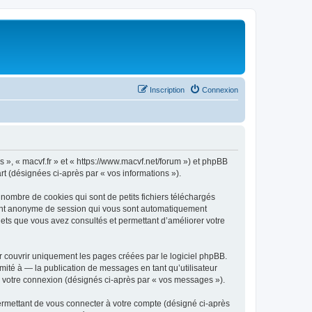
Inscription
Connexion
os », « macvf.fr » et « https://www.macvf.net/forum ») et phpBB
art (désignées ci-après par « vos informations »).
 nombre de cookies qui sont de petits fichiers téléchargés
ifiant anonyme de session qui vous sont automatiquement
sujets que vous avez consultés et permettant d’améliorer votre
r couvrir uniquement les pages créées par le logiciel phpBB.
ité à — la publication de messages en tant qu’utilisateur
de votre connexion (désignés ci-après par « vos messages »).
ermettant de vous connecter à votre compte (désigné ci-après