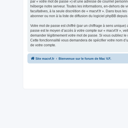
par « votre mot de passe ») et une adresse de courriel personne
héberge notre serveur. Toutes les informations, en-dehors de vot
facultatives, à la seule discrétion de « macvf.fr ». Dans tous
abonner ou non à la liste de diffusion du logiciel phpBB depuis
Votre mot de passe est chiffré (par un chiffrage à sens unique) 
passe est le moyen d’accès à votre compte sur « macvf.fr », vei
demander légitimement votre mot de passe. Si vous oubliez le m
Cette fonctionnalité vous demandera de spécifier votre nom d’ut
de votre compte.
Site macvf.fr
Bienvenue sur le forum de Mac V.F.