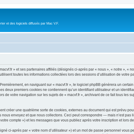
r et des logiciels diffusés par Mac V.F.
acvf.fr » et ses partenaires affiliés (désignés ci-après par « nous », « notre », « n
ilisent toutes les informations collectées lors des sessions d’utilisation de votre p
Premièrement, en naviguant sur « macvf.fr », le logiciel phpBB génèrera un certain
 Les deux premiers cookies ne contiennent qu’un identifiant utilisateur et un ident
rs de votre navigation sur les sujets de « macvf.fr », archivant de ce fait tous les 
ment créer une quatrième sorte de cookies, externes au document qui est prévu pou
 nous envoyez et que nous collectons. Ceci peut correspondre — mais n’est pas lim
« votre compte ») et les messages que vous publiez après votre inscription et lors 
igné ci-après par « votre nom d’utilisateur ») et un mot de passe personnel vous p