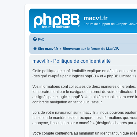
macvf.fr
Forum de support de GraphicConverte
FAQ
Site macvf.fr
Bienvenue sur le forum de Mac V.F.
macvf.fr - Politique de confidentialité
Cette politique de confidentialité explique en détail comment « m
(désigné ci-après par « logiciel phpBB » et « phpBB Limited ») ut
Vos informations sont collectées de deux manières différentes. 
temporairement par le navigateur internet de votre ordinateur.
assignés par le logiciel phpBB. Un troisième cookie sera créé lo
confort de navigation en tant qu’utilisateur.
Lors de votre navigation sur « macvf.fr », nous pouvons égale
La seconde manière est de récupérer les informations que vous
anonyme, l’inscription sur « macvf.fr » (désignée ci-après par 
Votre compte contiendra au minimum un identifiant unique (dés