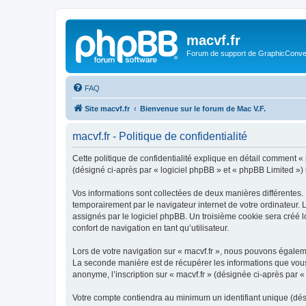
macvf.fr
Forum de support de GraphicConverte
FAQ
Site macvf.fr
Bienvenue sur le forum de Mac V.F.
macvf.fr - Politique de confidentialité
Cette politique de confidentialité explique en détail comment « m
(désigné ci-après par « logiciel phpBB » et « phpBB Limited ») ut
Vos informations sont collectées de deux manières différentes. 
temporairement par le navigateur internet de votre ordinateur.
assignés par le logiciel phpBB. Un troisième cookie sera créé lo
confort de navigation en tant qu’utilisateur.
Lors de votre navigation sur « macvf.fr », nous pouvons égale
La seconde manière est de récupérer les informations que vous
anonyme, l’inscription sur « macvf.fr » (désignée ci-après par 
Votre compte contiendra au minimum un identifiant unique (dés