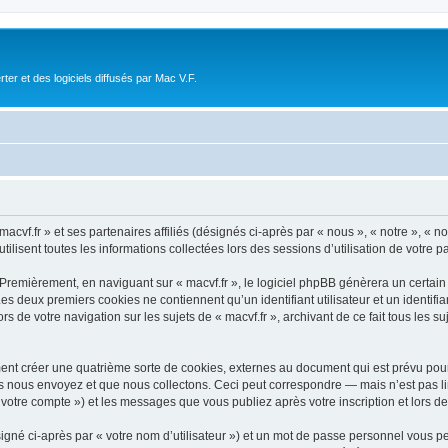
r et des logiciels diffusés par Mac V.F.
acvf.fr » et ses partenaires affiliés (désignés ci-après par « nous », « notre », « n
ilisent toutes les informations collectées lors des sessions d’utilisation de votre p
Premièrement, en naviguant sur « macvf.fr », le logiciel phpBB génèrera un certain
 Les deux premiers cookies ne contiennent qu’un identifiant utilisateur et un ident
rs de votre navigation sur les sujets de « macvf.fr », archivant de ce fait tous les 
ment créer une quatrième sorte de cookies, externes au document qui est prévu pou
 nous envoyez et que nous collectons. Ceci peut correspondre — mais n’est pas lim
« votre compte ») et les messages que vous publiez après votre inscription et lors 
igné ci-après par « votre nom d’utilisateur ») et un mot de passe personnel vous p