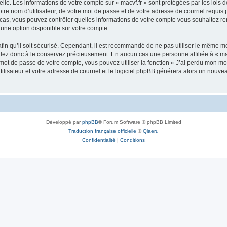
lle. Les informations de votre compte sur « macvf.fr » sont protégées par les lois
re nom d’utilisateur, de votre mot de passe et de votre adresse de courriel requis pa
 les cas, vous pouvez contrôler quelles informations de votre compte vous souhaitez
 une option disponible sur votre compte.
afin qu’il soit sécurisé. Cependant, il est recommandé de ne pas utiliser le même mot
llez donc à le conservez précieusement. En aucun cas une personne affiliée à « mac
ot de passe de votre compte, vous pouvez utiliser la fonction « J’ai perdu mon mot
ilisateur et votre adresse de courriel et le logiciel phpBB générera alors un nouv
Développé par
phpBB
® Forum Software © phpBB Limited
Traduction française officielle
©
Qiaeru
Confidentialité
|
Conditions