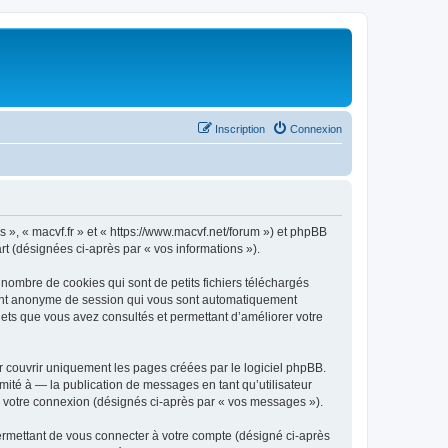
Inscription
Connexion
os », « macvf.fr » et « https://www.macvf.net/forum ») et phpBB
art (désignées ci-après par « vos informations »).
 nombre de cookies qui sont de petits fichiers téléchargés
ifiant anonyme de session qui vous sont automatiquement
sujets que vous avez consultés et permettant d’améliorer votre
r couvrir uniquement les pages créées par le logiciel phpBB.
ité à — la publication de messages en tant qu’utilisateur
de votre connexion (désignés ci-après par « vos messages »).
ermettant de vous connecter à votre compte (désigné ci-après