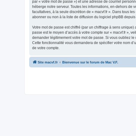
par « votre mot de passe ») et une adresse de courriel personne
héberge notre serveur. Toutes les informations, en-dehors de vot
facultatives, à la seule discrétion de « macvf.fr ». Dans tous
abonner ou non à la liste de diffusion du logiciel phpBB depuis
Votre mot de passe est chiffré (par un chiffrage à sens unique) 
passe est le moyen d’accès à votre compte sur « macvf.fr », vei
demander légitimement votre mot de passe. Si vous oubliez le m
Cette fonctionnalité vous demandera de spécifier votre nom d’ut
de votre compte.
Site macvf.fr
Bienvenue sur le forum de Mac V.F.