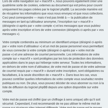
Lors de votre navigation sur « macvf.fr », nous pouvons également créer une
quatrième sorte de cookies, externes au document qui est prévu pour couvrir
uniquement les pages créées par le logiciel phpBB. La seconde manière est
de récupérer les informations que vous nous envoyez et que nous collectons.
Ceci peut correspondre — mais n’est pas limité à — la publication de
messages en tant qu’utilisateur anonyme, l’inscription sur « macvf.fr »
(désignée ci-après par « votre compte ») et les messages que vous publiez
après votre inscription et lors de votre connexion (désignés ci-après par « vos
messages »).
Votre compte contiendra au minimum un identifiant unique (désigné ci-après
par « votre nom d’utilisateur ») et un mot de passe personnel vous permettant
de vous connecter à votre compte (désigné ci-après par « votre mot de
passe ») et une adresse de courriel personnelle. Les informations de votre
compte sur « macvf.fr » sont protégées par les lois de protection des données
applicables dans le pays qui héberge notre serveur. Toutes les informations,
en-dehors de votre nom d’utilisateur, de votre mot de passe et de votre adresse
de courriel requis par « macvf.fr » durant votre inscription, sont obligatoires ou
facultatives, à la seule discrétion de « macvf.fr ». Dans tous les cas, vous
pouvez contrôler quelles informations de votre compte vous souhaitez rendre
publiques ou non. De plus, vous pouvez décider de vous abonner ou non à la
liste de diffusion du logiciel phpBB depuis une option disponible sur votre
compte.
Votre mot de passe est chiffré (par un chiffrage à sens unique) afin qu’il soit
sécurisé. Cependant, il est recommandé de ne pas utiliser le même mot de
passe sur plusieurs sites internet différents. Votre mot de passe est le moyen