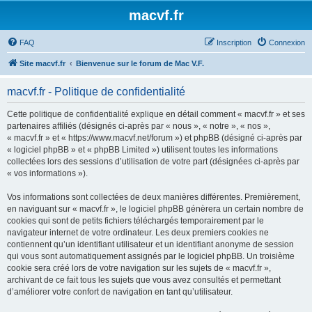
macvf.fr
FAQ
Inscription
Connexion
Site macvf.fr
Bienvenue sur le forum de Mac V.F.
macvf.fr - Politique de confidentialité
Cette politique de confidentialité explique en détail comment « macvf.fr » et ses
partenaires affiliés (désignés ci-après par « nous », « notre », « nos »,
« macvf.fr » et « https://www.macvf.net/forum ») et phpBB (désigné ci-après par
« logiciel phpBB » et « phpBB Limited ») utilisent toutes les informations
collectées lors des sessions d’utilisation de votre part (désignées ci-après par
« vos informations »).
Vos informations sont collectées de deux manières différentes. Premièrement,
en naviguant sur « macvf.fr », le logiciel phpBB génèrera un certain nombre de
cookies qui sont de petits fichiers téléchargés temporairement par le
navigateur internet de votre ordinateur. Les deux premiers cookies ne
contiennent qu’un identifiant utilisateur et un identifiant anonyme de session
qui vous sont automatiquement assignés par le logiciel phpBB. Un troisième
cookie sera créé lors de votre navigation sur les sujets de « macvf.fr »,
archivant de ce fait tous les sujets que vous avez consultés et permettant
d’améliorer votre confort de navigation en tant qu’utilisateur.