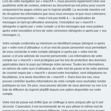
Lors de votre navigation sur « macvf.fr », nous pouvons également créer une
quatrième sorte de cookies, externes au document qui est prévu pour couvrir
uniquement les pages créées par le logiciel phpBB. La seconde manière est
de récupérer les informations que vous nous envoyez et que nous collectons.
Ceci peut correspondre — mais n’est pas limité à — la publication de
messages en tant qu’utilisateur anonyme, l’inscription sur « macvf.fr »
(désignée ci-après par « votre compte ») et les messages que vous publiez
après votre inscription et lors de votre connexion (désignés ci-après par « vos
messages »).
Votre compte contiendra au minimum un identifiant unique (désigné ci-après
par « votre nom d’utilisateur ») et un mot de passe personnel vous permettant
de vous connecter à votre compte (désigné ci-après par « votre mot de
passe ») et une adresse de courriel personnelle. Les informations de votre
compte sur « macvf.fr » sont protégées par les lois de protection des données
applicables dans le pays qui héberge notre serveur. Toutes les informations,
en-dehors de votre nom d’utilisateur, de votre mot de passe et de votre adresse
de courriel requis par « macvf.fr » durant votre inscription, sont obligatoires ou
facultatives, à la seule discrétion de « macvf.fr ». Dans tous les cas, vous
pouvez contrôler quelles informations de votre compte vous souhaitez rendre
publiques ou non. De plus, vous pouvez décider de vous abonner ou non à la
liste de diffusion du logiciel phpBB depuis une option disponible sur votre
compte.
Votre mot de passe est chiffré (par un chiffrage à sens unique) afin qu’il soit
sécurisé. Cependant, il est recommandé de ne pas utiliser le même mot de
passe sur plusieurs sites internet différents. Votre mot de passe est le moyen