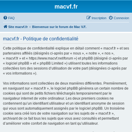
macvf.fr
FAQ
Inscription
Connexion
Site macvf.fr
Bienvenue sur le forum de Mac V.F.
macvf.fr - Politique de confidentialité
Cette politique de confidentialité explique en détail comment « macvf.fr » et ses
partenaires affiliés (désignés ci-après par « nous », « notre », « nos »,
« macvf.fr » et « https://www.macvf.net/forum ») et phpBB (désigné ci-après par
« logiciel phpBB » et « phpBB Limited ») utilisent toutes les informations
collectées lors des sessions d’utilisation de votre part (désignées ci-après par
« vos informations »).
Vos informations sont collectées de deux manières différentes. Premièrement,
en naviguant sur « macvf.fr », le logiciel phpBB génèrera un certain nombre de
cookies qui sont de petits fichiers téléchargés temporairement par le
navigateur internet de votre ordinateur. Les deux premiers cookies ne
contiennent qu’un identifiant utilisateur et un identifiant anonyme de session
qui vous sont automatiquement assignés par le logiciel phpBB. Un troisième
cookie sera créé lors de votre navigation sur les sujets de « macvf.fr »,
archivant de ce fait tous les sujets que vous avez consultés et permettant
d’améliorer votre confort de navigation en tant qu’utilisateur.