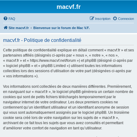
macvf.fr
FAQ
Inscription
Connexion
Site macvf.fr
Bienvenue sur le forum de Mac V.F.
macvf.fr - Politique de confidentialité
Cette politique de confidentialité explique en détail comment « macvf.fr » et ses
partenaires affiliés (désignés ci-après par « nous », « notre », « nos »,
« macvf.fr » et « https://www.macvf.net/forum ») et phpBB (désigné ci-après par
« logiciel phpBB » et « phpBB Limited ») utilisent toutes les informations
collectées lors des sessions d’utilisation de votre part (désignées ci-après par
« vos informations »).
Vos informations sont collectées de deux manières différentes. Premièrement,
en naviguant sur « macvf.fr », le logiciel phpBB génèrera un certain nombre de
cookies qui sont de petits fichiers téléchargés temporairement par le
navigateur internet de votre ordinateur. Les deux premiers cookies ne
contiennent qu’un identifiant utilisateur et un identifiant anonyme de session
qui vous sont automatiquement assignés par le logiciel phpBB. Un troisième
cookie sera créé lors de votre navigation sur les sujets de « macvf.fr »,
archivant de ce fait tous les sujets que vous avez consultés et permettant
d’améliorer votre confort de navigation en tant qu’utilisateur.