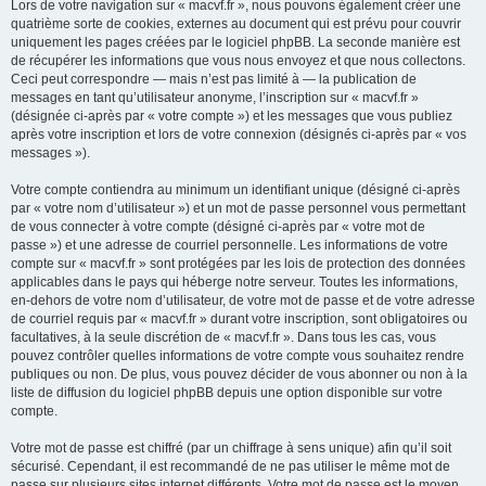
Lors de votre navigation sur « macvf.fr », nous pouvons également créer une
quatrième sorte de cookies, externes au document qui est prévu pour couvrir
uniquement les pages créées par le logiciel phpBB. La seconde manière est
de récupérer les informations que vous nous envoyez et que nous collectons.
Ceci peut correspondre — mais n’est pas limité à — la publication de
messages en tant qu’utilisateur anonyme, l’inscription sur « macvf.fr »
(désignée ci-après par « votre compte ») et les messages que vous publiez
après votre inscription et lors de votre connexion (désignés ci-après par « vos
messages »).
Votre compte contiendra au minimum un identifiant unique (désigné ci-après
par « votre nom d’utilisateur ») et un mot de passe personnel vous permettant
de vous connecter à votre compte (désigné ci-après par « votre mot de
passe ») et une adresse de courriel personnelle. Les informations de votre
compte sur « macvf.fr » sont protégées par les lois de protection des données
applicables dans le pays qui héberge notre serveur. Toutes les informations,
en-dehors de votre nom d’utilisateur, de votre mot de passe et de votre adresse
de courriel requis par « macvf.fr » durant votre inscription, sont obligatoires ou
facultatives, à la seule discrétion de « macvf.fr ». Dans tous les cas, vous
pouvez contrôler quelles informations de votre compte vous souhaitez rendre
publiques ou non. De plus, vous pouvez décider de vous abonner ou non à la
liste de diffusion du logiciel phpBB depuis une option disponible sur votre
compte.
Votre mot de passe est chiffré (par un chiffrage à sens unique) afin qu’il soit
sécurisé. Cependant, il est recommandé de ne pas utiliser le même mot de
passe sur plusieurs sites internet différents. Votre mot de passe est le moyen