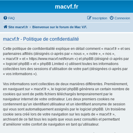
macvf.fr
FAQ
Inscription
Connexion
Site macvf.fr
Bienvenue sur le forum de Mac V.F.
macvf.fr - Politique de confidentialité
Cette politique de confidentialité explique en détail comment « macvf.fr » et ses
partenaires affiliés (désignés ci-après par « nous », « notre », « nos »,
« macvf.fr » et « https://www.macvf.net/forum ») et phpBB (désigné ci-après par
« logiciel phpBB » et « phpBB Limited ») utilisent toutes les informations
collectées lors des sessions d’utilisation de votre part (désignées ci-après par
« vos informations »).
Vos informations sont collectées de deux manières différentes. Premièrement,
en naviguant sur « macvf.fr », le logiciel phpBB génèrera un certain nombre de
cookies qui sont de petits fichiers téléchargés temporairement par le
navigateur internet de votre ordinateur. Les deux premiers cookies ne
contiennent qu’un identifiant utilisateur et un identifiant anonyme de session
qui vous sont automatiquement assignés par le logiciel phpBB. Un troisième
cookie sera créé lors de votre navigation sur les sujets de « macvf.fr »,
archivant de ce fait tous les sujets que vous avez consultés et permettant
d’améliorer votre confort de navigation en tant qu’utilisateur.