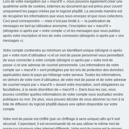
Lors de votre navigation sur « macvf.fr », nous pouvons également créer une
quatrième sorte de cookies, externes au document qui est prévu pour couvrir
uniquement les pages créées par le logiciel phpBB. La seconde manière est
de récupérer les informations que vous nous envoyez et que nous collectons.
Ceci peut correspondre — mais n’est pas limité à — la publication de
messages en tant qu’utilisateur anonyme, l’inscription sur « macvf.fr »
(désignée ci-après par « votre compte ») et les messages que vous publiez
après votre inscription et lors de votre connexion (désignés ci-après par « vos
messages »).
Votre compte contiendra au minimum un identifiant unique (désigné ci-après
par « votre nom d’utilisateur ») et un mot de passe personnel vous permettant
de vous connecter à votre compte (désigné ci-après par « votre mot de
passe ») et une adresse de courriel personnelle. Les informations de votre
compte sur « macvf.fr » sont protégées par les lois de protection des données
applicables dans le pays qui héberge notre serveur. Toutes les informations,
en-dehors de votre nom d’utilisateur, de votre mot de passe et de votre adresse
de courriel requis par « macvf.fr » durant votre inscription, sont obligatoires ou
facultatives, à la seule discrétion de « macvf.fr ». Dans tous les cas, vous
pouvez contrôler quelles informations de votre compte vous souhaitez rendre
publiques ou non. De plus, vous pouvez décider de vous abonner ou non à la
liste de diffusion du logiciel phpBB depuis une option disponible sur votre
compte.
Votre mot de passe est chiffré (par un chiffrage à sens unique) afin qu’il soit
sécurisé. Cependant, il est recommandé de ne pas utiliser le même mot de
passe sur plusieurs sites internet différents. Votre mot de passe est le moyen