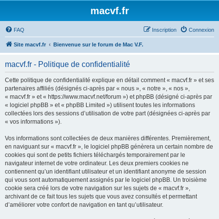
macvf.fr
FAQ
Inscription
Connexion
Site macvf.fr
Bienvenue sur le forum de Mac V.F.
macvf.fr - Politique de confidentialité
Cette politique de confidentialité explique en détail comment « macvf.fr » et ses
partenaires affiliés (désignés ci-après par « nous », « notre », « nos »,
« macvf.fr » et « https://www.macvf.net/forum ») et phpBB (désigné ci-après par
« logiciel phpBB » et « phpBB Limited ») utilisent toutes les informations
collectées lors des sessions d’utilisation de votre part (désignées ci-après par
« vos informations »).
Vos informations sont collectées de deux manières différentes. Premièrement,
en naviguant sur « macvf.fr », le logiciel phpBB génèrera un certain nombre de
cookies qui sont de petits fichiers téléchargés temporairement par le
navigateur internet de votre ordinateur. Les deux premiers cookies ne
contiennent qu’un identifiant utilisateur et un identifiant anonyme de session
qui vous sont automatiquement assignés par le logiciel phpBB. Un troisième
cookie sera créé lors de votre navigation sur les sujets de « macvf.fr »,
archivant de ce fait tous les sujets que vous avez consultés et permettant
d’améliorer votre confort de navigation en tant qu’utilisateur.