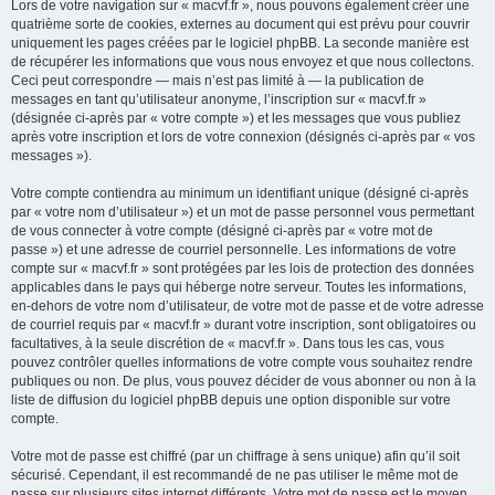
Lors de votre navigation sur « macvf.fr », nous pouvons également créer une
quatrième sorte de cookies, externes au document qui est prévu pour couvrir
uniquement les pages créées par le logiciel phpBB. La seconde manière est
de récupérer les informations que vous nous envoyez et que nous collectons.
Ceci peut correspondre — mais n’est pas limité à — la publication de
messages en tant qu’utilisateur anonyme, l’inscription sur « macvf.fr »
(désignée ci-après par « votre compte ») et les messages que vous publiez
après votre inscription et lors de votre connexion (désignés ci-après par « vos
messages »).
Votre compte contiendra au minimum un identifiant unique (désigné ci-après
par « votre nom d’utilisateur ») et un mot de passe personnel vous permettant
de vous connecter à votre compte (désigné ci-après par « votre mot de
passe ») et une adresse de courriel personnelle. Les informations de votre
compte sur « macvf.fr » sont protégées par les lois de protection des données
applicables dans le pays qui héberge notre serveur. Toutes les informations,
en-dehors de votre nom d’utilisateur, de votre mot de passe et de votre adresse
de courriel requis par « macvf.fr » durant votre inscription, sont obligatoires ou
facultatives, à la seule discrétion de « macvf.fr ». Dans tous les cas, vous
pouvez contrôler quelles informations de votre compte vous souhaitez rendre
publiques ou non. De plus, vous pouvez décider de vous abonner ou non à la
liste de diffusion du logiciel phpBB depuis une option disponible sur votre
compte.
Votre mot de passe est chiffré (par un chiffrage à sens unique) afin qu’il soit
sécurisé. Cependant, il est recommandé de ne pas utiliser le même mot de
passe sur plusieurs sites internet différents. Votre mot de passe est le moyen