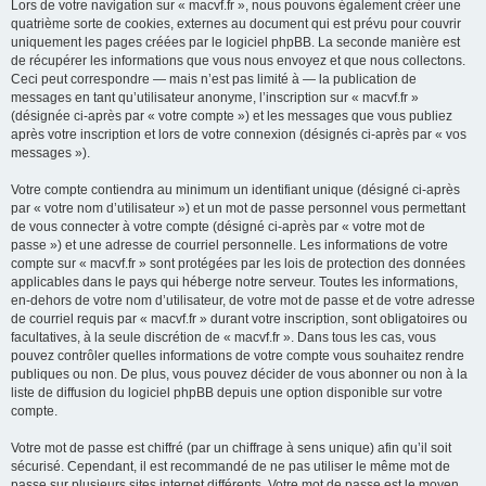
Lors de votre navigation sur « macvf.fr », nous pouvons également créer une
quatrième sorte de cookies, externes au document qui est prévu pour couvrir
uniquement les pages créées par le logiciel phpBB. La seconde manière est
de récupérer les informations que vous nous envoyez et que nous collectons.
Ceci peut correspondre — mais n’est pas limité à — la publication de
messages en tant qu’utilisateur anonyme, l’inscription sur « macvf.fr »
(désignée ci-après par « votre compte ») et les messages que vous publiez
après votre inscription et lors de votre connexion (désignés ci-après par « vos
messages »).
Votre compte contiendra au minimum un identifiant unique (désigné ci-après
par « votre nom d’utilisateur ») et un mot de passe personnel vous permettant
de vous connecter à votre compte (désigné ci-après par « votre mot de
passe ») et une adresse de courriel personnelle. Les informations de votre
compte sur « macvf.fr » sont protégées par les lois de protection des données
applicables dans le pays qui héberge notre serveur. Toutes les informations,
en-dehors de votre nom d’utilisateur, de votre mot de passe et de votre adresse
de courriel requis par « macvf.fr » durant votre inscription, sont obligatoires ou
facultatives, à la seule discrétion de « macvf.fr ». Dans tous les cas, vous
pouvez contrôler quelles informations de votre compte vous souhaitez rendre
publiques ou non. De plus, vous pouvez décider de vous abonner ou non à la
liste de diffusion du logiciel phpBB depuis une option disponible sur votre
compte.
Votre mot de passe est chiffré (par un chiffrage à sens unique) afin qu’il soit
sécurisé. Cependant, il est recommandé de ne pas utiliser le même mot de
passe sur plusieurs sites internet différents. Votre mot de passe est le moyen