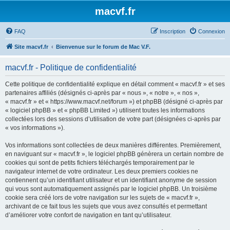
macvf.fr
FAQ
Inscription
Connexion
Site macvf.fr
Bienvenue sur le forum de Mac V.F.
macvf.fr - Politique de confidentialité
Cette politique de confidentialité explique en détail comment « macvf.fr » et ses
partenaires affiliés (désignés ci-après par « nous », « notre », « nos »,
« macvf.fr » et « https://www.macvf.net/forum ») et phpBB (désigné ci-après par
« logiciel phpBB » et « phpBB Limited ») utilisent toutes les informations
collectées lors des sessions d’utilisation de votre part (désignées ci-après par
« vos informations »).
Vos informations sont collectées de deux manières différentes. Premièrement,
en naviguant sur « macvf.fr », le logiciel phpBB génèrera un certain nombre de
cookies qui sont de petits fichiers téléchargés temporairement par le
navigateur internet de votre ordinateur. Les deux premiers cookies ne
contiennent qu’un identifiant utilisateur et un identifiant anonyme de session
qui vous sont automatiquement assignés par le logiciel phpBB. Un troisième
cookie sera créé lors de votre navigation sur les sujets de « macvf.fr »,
archivant de ce fait tous les sujets que vous avez consultés et permettant
d’améliorer votre confort de navigation en tant qu’utilisateur.