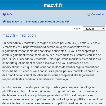
macvf.fr
FAQ
Connexion
Site macvf.fr
Bienvenue sur le forum de Mac V.F.
Langue :
macvf.fr - Inscription
En accédant à « macvf.fr » (désigné ci-après par « nous », « notre », « nos »,
« macvf.fr » et « https://www.macvf.net/forum »), vous acceptez d’être
légalement responsable des conditions suivantes. Si vous n’acceptez pas
d’être légalement responsable de toutes les conditions suivantes, veuillez ne
pas utiliser et accéder à « macvf.fr ». Nous pouvons modifier ces conditions à
n’importe quel moment et nous essaierons de vous informer de ces
modifications, bien que nous vous conseillons de vérifier régulièrement par
vous-même. En effet, si vous continuez à participer à « macvf.fr » après que
des modifications aient été effectuées, vous acceptez d’être légalement
responsable des conditions modifiées et mises à jour.
Nos forums sont développés par phpBB (désignés ci-après par « logiciel
phpBB » et « phpBB Limited ») qui est un logiciel de forum de discussions
déclaré sous la «
licence publique générale GNU 2.0
» et qui peut être
téléchargé sur
le site de phpBB
(en anglais). Le logiciel phpBB a pour seul but
de faciliter les discussions sur internet et phpBB Limited ne peut en aucun cas