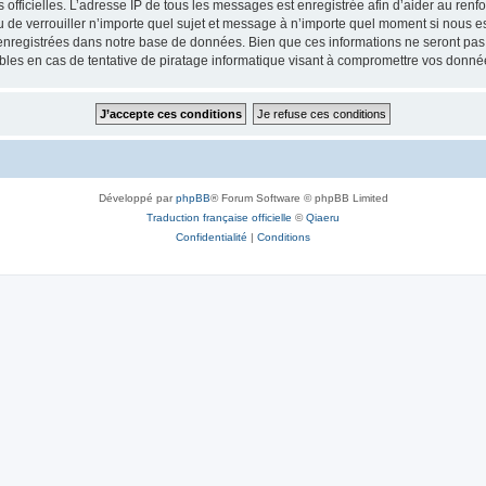
ités officielles. L’adresse IP de tous les messages est enregistrée afin d’aider au re
 ou de verrouiller n’importe quel sujet et message à n’importe quel moment si nous e
nregistrées dans notre base de données. Bien que ces informations ne seront pas d
bles en cas de tentative de piratage informatique visant à compromettre vos donné
Développé par
phpBB
® Forum Software © phpBB Limited
Traduction française officielle
©
Qiaeru
Confidentialité
|
Conditions