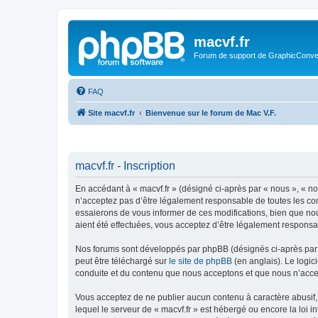
macvf.fr
Forum de support de GraphicConverte
FAQ
Site macvf.fr
Bienvenue sur le forum de Mac V.F.
macvf.fr - Inscription
En accédant à « macvf.fr » (désigné ci-après par « nous », « no
n’acceptez pas d’être légalement responsable de toutes les con
essaierons de vous informer de ces modifications, bien que nous
aient été effectuées, vous acceptez d’être légalement responsa
Nos forums sont développés par phpBB (désignés ci-après par «
peut être téléchargé sur
le site de phpBB
(en anglais). Le logic
conduite et du contenu que nous acceptons et que nous n’acce
Vous acceptez de ne publier aucun contenu à caractère abusif, 
lequel le serveur de « macvf.fr » est hébergé ou encore la loi 