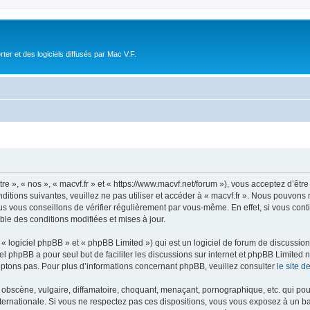
r et des logiciels diffusés par Mac V.F.
tre », « nos », « macvf.fr » et « https://www.macvf.net/forum »), vous acceptez d’êt
ditions suivantes, veuillez ne pas utiliser et accéder à « macvf.fr ». Nous pouvons
 vous conseillons de vérifier régulièrement par vous-même. En effet, si vous conti
ble des conditions modifiées et mises à jour.
 logiciel phpBB » et « phpBB Limited ») qui est un logiciel de forum de discussio
iel phpBB a pour seul but de faciliter les discussions sur internet et phpBB Limit
ptons pas. Pour plus d’informations concernant phpBB, veuillez consulter
le site 
obscène, vulgaire, diffamatoire, choquant, menaçant, pornographique, etc. qui pourr
internationale. Si vous ne respectez pas ces dispositions, vous vous exposez à un b