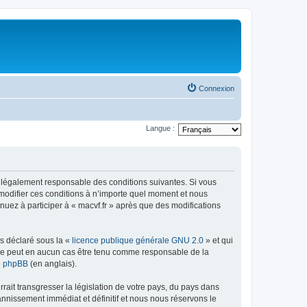
Connexion
Langue :
re légalement responsable des conditions suivantes. Si vous
 modifier ces conditions à n’importe quel moment et nous
nuez à participer à « macvf.fr » après que des modifications
ns déclaré sous la «
licence publique générale GNU 2.0
» et qui
ed ne peut en aucun cas être tenu comme responsable de la
de phpBB
(en anglais).
ait transgresser la législation de votre pays, du pays dans
annissement immédiat et définitif et nous nous réservons le