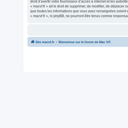
droit d’avertir votre fournisseur d’accès à internet et les autor
« macvf.fr » ait le droit de supprimer, de modifier, de déplacer
que toutes les informations que vous avez renseignées soient e
« macvf.fr », ni phpBB, ne pourront être tenus comme responsa
Site macvf.fr
Bienvenue sur le forum de Mac V.F.