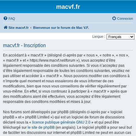
macvf.fr
FAQ
Connexion
Site macvf.fr
Bienvenue sur le forum de Mac V.F.
Langue :
macvf.fr - Inscription
En accédant à « macvf.fr » (désigné ci-après par « nous », « notre », « nos »,
« macvf.fr » et « https://www.macvf.net/forum »), vous acceptez d’être
légalement responsable des conditions suivantes. Si vous n’acceptez pas
d’être légalement responsable de toutes les conditions suivantes, veuillez ne
pas utiliser et accéder à « macvf.fr ». Nous pouvons modifier ces conditions à
n’importe quel moment et nous essaierons de vous informer de ces
modifications, bien que nous vous conseillons de vérifier régulièrement par
vous-même. En effet, si vous continuez à participer à « macvf.fr » après que
des modifications aient été effectuées, vous acceptez d’être légalement
responsable des conditions modifiées et mises à jour.
Nos forums sont développés par phpBB (désignés ci-après par « logiciel
phpBB » et « phpBB Limited ») qui est un logiciel de forum de discussions
déclaré sous la «
licence publique générale GNU 2.0
» et qui peut être
téléchargé sur
le site de phpBB
(en anglais). Le logiciel phpBB a pour seul but
de faciliter les discussions sur internet et phpBB Limited ne peut en aucun cas