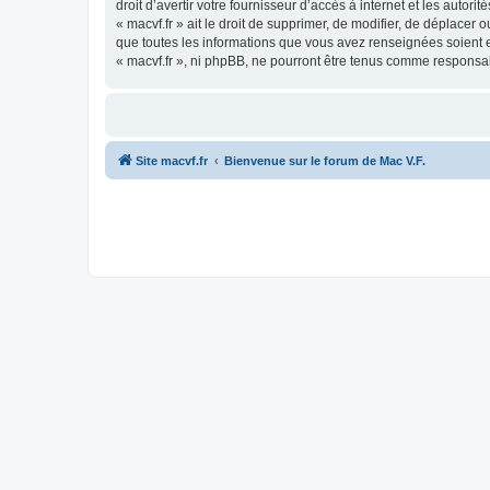
droit d’avertir votre fournisseur d’accès à internet et les autor
« macvf.fr » ait le droit de supprimer, de modifier, de déplacer
que toutes les informations que vous avez renseignées soient e
« macvf.fr », ni phpBB, ne pourront être tenus comme responsa
Site macvf.fr
Bienvenue sur le forum de Mac V.F.