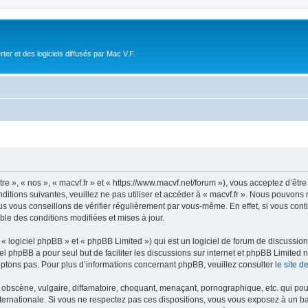
r et des logiciels diffusés par Mac V.F.
tre », « nos », « macvf.fr » et « https://www.macvf.net/forum »), vous acceptez d’êt
ditions suivantes, veuillez ne pas utiliser et accéder à « macvf.fr ». Nous pouvons
 vous conseillons de vérifier régulièrement par vous-même. En effet, si vous conti
ble des conditions modifiées et mises à jour.
 logiciel phpBB » et « phpBB Limited ») qui est un logiciel de forum de discussio
iel phpBB a pour seul but de faciliter les discussions sur internet et phpBB Limit
ptons pas. Pour plus d’informations concernant phpBB, veuillez consulter
le site 
obscène, vulgaire, diffamatoire, choquant, menaçant, pornographique, etc. qui pourr
internationale. Si vous ne respectez pas ces dispositions, vous vous exposez à un b