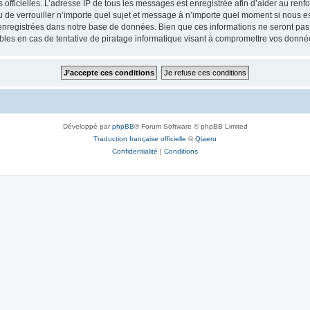
ités officielles. L’adresse IP de tous les messages est enregistrée afin d’aider au re
 ou de verrouiller n’importe quel sujet et message à n’importe quel moment si nous e
nregistrées dans notre base de données. Bien que ces informations ne seront pas d
bles en cas de tentative de piratage informatique visant à compromettre vos donné
Développé par
phpBB
® Forum Software © phpBB Limited
Traduction française officielle
©
Qiaeru
Confidentialité
|
Conditions