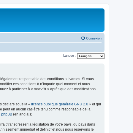
Connexion
Langue :
re légalement responsable des conditions suivantes. Si vous
 modifier ces conditions à n’importe quel moment et nous
nuez à participer à « macvf.fr » après que des modifications
ns déclaré sous la «
licence publique générale GNU 2.0
» et qui
ed ne peut en aucun cas être tenu comme responsable de la
de phpBB
(en anglais).
ait transgresser la législation de votre pays, du pays dans
annissement immédiat et définitif et nous nous réservons le