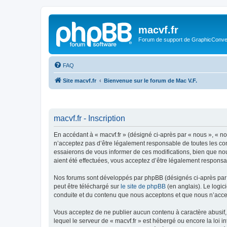
macvf.fr
Forum de support de GraphicConverte
FAQ
Site macvf.fr
Bienvenue sur le forum de Mac V.F.
macvf.fr - Inscription
En accédant à « macvf.fr » (désigné ci-après par « nous », « no
n’acceptez pas d’être légalement responsable de toutes les con
essaierons de vous informer de ces modifications, bien que nous
aient été effectuées, vous acceptez d’être légalement responsa
Nos forums sont développés par phpBB (désignés ci-après par «
peut être téléchargé sur
le site de phpBB
(en anglais). Le logic
conduite et du contenu que nous acceptons et que nous n’acce
Vous acceptez de ne publier aucun contenu à caractère abusif, 
lequel le serveur de « macvf.fr » est hébergé ou encore la loi 