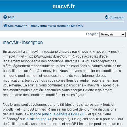
macvf.fr
FAQ
Connexion
Site macvf.fr
Bienvenue sur le forum de Mac V.F.
Langue :
macvf.fr - Inscription
En accédant à « macvf.fr » (désigné ci-après par « nous », « notre », « nos »,
« macvf.fr » et « https://www.macvf.net/forum »), vous acceptez d’être
légalement responsable des conditions suivantes. Si vous n’acceptez pas
d’être légalement responsable de toutes les conditions suivantes, veuillez ne
pas utiliser et accéder à « macvf.fr ». Nous pouvons modifier ces conditions à
n’importe quel moment et nous essaierons de vous informer de ces
modifications, bien que nous vous conseillons de vérifier régulièrement par
vous-même. En effet, si vous continuez à participer à « macvf.fr » après que
des modifications aient été effectuées, vous acceptez d’être légalement
responsable des conditions modifiées et mises à jour.
Nos forums sont développés par phpBB (désignés ci-après par « logiciel
phpBB » et « phpBB Limited ») qui est un logiciel de forum de discussions
déclaré sous la «
licence publique générale GNU 2.0
» et qui peut être
téléchargé sur
le site de phpBB
(en anglais). Le logiciel phpBB a pour seul but
de faciliter les discussions sur internet et phpBB Limited ne peut en aucun cas