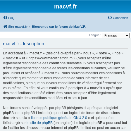
macvf.fr
FAQ
Connexion
Site macvf.fr
Bienvenue sur le forum de Mac V.F.
Langue :
macvf.fr - Inscription
En accédant à « macvf.fr » (désigné ci-après par « nous », « notre », « nos »,
« macvf.fr » et « https://www.macvf.net/forum »), vous acceptez d’être
légalement responsable des conditions suivantes. Si vous n’acceptez pas
d’être légalement responsable de toutes les conditions suivantes, veuillez ne
pas utiliser et accéder à « macvf.fr ». Nous pouvons modifier ces conditions à
n’importe quel moment et nous essaierons de vous informer de ces
modifications, bien que nous vous conseillons de vérifier régulièrement par
vous-même. En effet, si vous continuez à participer à « macvf.fr » après que
des modifications aient été effectuées, vous acceptez d’être légalement
responsable des conditions modifiées et mises à jour.
Nos forums sont développés par phpBB (désignés ci-après par « logiciel
phpBB » et « phpBB Limited ») qui est un logiciel de forum de discussions
déclaré sous la «
licence publique générale GNU 2.0
» et qui peut être
téléchargé sur
le site de phpBB
(en anglais). Le logiciel phpBB a pour seul but
de faciliter les discussions sur internet et phpBB Limited ne peut en aucun cas