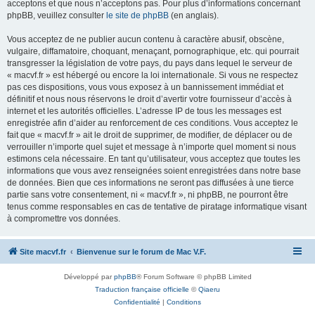
acceptons et que nous n’acceptons pas. Pour plus d’informations concernant
phpBB, veuillez consulter
le site de phpBB
(en anglais).
Vous acceptez de ne publier aucun contenu à caractère abusif, obscène,
vulgaire, diffamatoire, choquant, menaçant, pornographique, etc. qui pourrait
transgresser la législation de votre pays, du pays dans lequel le serveur de
« macvf.fr » est hébergé ou encore la loi internationale. Si vous ne respectez
pas ces dispositions, vous vous exposez à un bannissement immédiat et
définitif et nous nous réservons le droit d’avertir votre fournisseur d’accès à
internet et les autorités officielles. L’adresse IP de tous les messages est
enregistrée afin d’aider au renforcement de ces conditions. Vous acceptez le
fait que « macvf.fr » ait le droit de supprimer, de modifier, de déplacer ou de
verrouiller n’importe quel sujet et message à n’importe quel moment si nous
estimons cela nécessaire. En tant qu’utilisateur, vous acceptez que toutes les
informations que vous avez renseignées soient enregistrées dans notre base
de données. Bien que ces informations ne seront pas diffusées à une tierce
partie sans votre consentement, ni « macvf.fr », ni phpBB, ne pourront être
tenus comme responsables en cas de tentative de piratage informatique visant
à compromettre vos données.
Site macvf.fr
Bienvenue sur le forum de Mac V.F.
Développé par
phpBB
® Forum Software © phpBB Limited
Traduction française officielle
©
Qiaeru
Confidentialité
|
Conditions