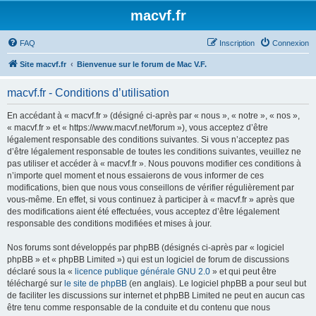
macvf.fr
FAQ
Inscription
Connexion
Site macvf.fr
Bienvenue sur le forum de Mac V.F.
macvf.fr - Conditions d’utilisation
En accédant à « macvf.fr » (désigné ci-après par « nous », « notre », « nos »,
« macvf.fr » et « https://www.macvf.net/forum »), vous acceptez d’être
légalement responsable des conditions suivantes. Si vous n’acceptez pas
d’être légalement responsable de toutes les conditions suivantes, veuillez ne
pas utiliser et accéder à « macvf.fr ». Nous pouvons modifier ces conditions à
n’importe quel moment et nous essaierons de vous informer de ces
modifications, bien que nous vous conseillons de vérifier régulièrement par
vous-même. En effet, si vous continuez à participer à « macvf.fr » après que
des modifications aient été effectuées, vous acceptez d’être légalement
responsable des conditions modifiées et mises à jour.
Nos forums sont développés par phpBB (désignés ci-après par « logiciel
phpBB » et « phpBB Limited ») qui est un logiciel de forum de discussions
déclaré sous la «
licence publique générale GNU 2.0
» et qui peut être
téléchargé sur
le site de phpBB
(en anglais). Le logiciel phpBB a pour seul but
de faciliter les discussions sur internet et phpBB Limited ne peut en aucun cas
être tenu comme responsable de la conduite et du contenu que nous