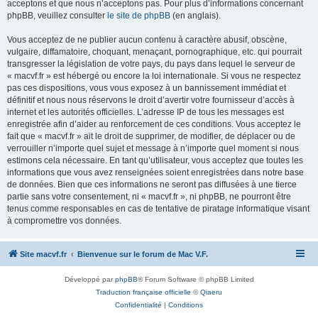
acceptons et que nous n’acceptons pas. Pour plus d’informations concernant
phpBB, veuillez consulter
le site de phpBB
(en anglais).
Vous acceptez de ne publier aucun contenu à caractère abusif, obscène,
vulgaire, diffamatoire, choquant, menaçant, pornographique, etc. qui pourrait
transgresser la législation de votre pays, du pays dans lequel le serveur de
« macvf.fr » est hébergé ou encore la loi internationale. Si vous ne respectez
pas ces dispositions, vous vous exposez à un bannissement immédiat et
définitif et nous nous réservons le droit d’avertir votre fournisseur d’accès à
internet et les autorités officielles. L’adresse IP de tous les messages est
enregistrée afin d’aider au renforcement de ces conditions. Vous acceptez le
fait que « macvf.fr » ait le droit de supprimer, de modifier, de déplacer ou de
verrouiller n’importe quel sujet et message à n’importe quel moment si nous
estimons cela nécessaire. En tant qu’utilisateur, vous acceptez que toutes les
informations que vous avez renseignées soient enregistrées dans notre base
de données. Bien que ces informations ne seront pas diffusées à une tierce
partie sans votre consentement, ni « macvf.fr », ni phpBB, ne pourront être
tenus comme responsables en cas de tentative de piratage informatique visant
à compromettre vos données.
Site macvf.fr
Bienvenue sur le forum de Mac V.F.
Développé par
phpBB
® Forum Software © phpBB Limited
Traduction française officielle
©
Qiaeru
Confidentialité
|
Conditions