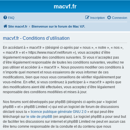
macvf.fr
FAQ
Inscription
Connexion
Site macvf.fr
Bienvenue sur le forum de Mac V.F.
macvf.fr - Conditions d’utilisation
En accédant à « macvf.fr » (désigné ci-après par « nous », « notre », « nos »,
« macvf.fr » et « https://www.macvf.net/forum »), vous acceptez d’être
légalement responsable des conditions suivantes. Si vous n’acceptez pas
d’être légalement responsable de toutes les conditions suivantes, veuillez ne
pas utiliser et accéder à « macvf.fr ». Nous pouvons modifier ces conditions à
n’importe quel moment et nous essaierons de vous informer de ces
modifications, bien que nous vous conseillons de vérifier régulièrement par
vous-même. En effet, si vous continuez à participer à « macvf.fr » après que
des modifications aient été effectuées, vous acceptez d’être légalement
responsable des conditions modifiées et mises à jour.
Nos forums sont développés par phpBB (désignés ci-après par « logiciel
phpBB » et « phpBB Limited ») qui est un logiciel de forum de discussions
déclaré sous la «
licence publique générale GNU 2.0
» et qui peut être
téléchargé sur
le site de phpBB
(en anglais). Le logiciel phpBB a pour seul but
de faciliter les discussions sur internet et phpBB Limited ne peut en aucun cas
être tenu comme responsable de la conduite et du contenu que nous