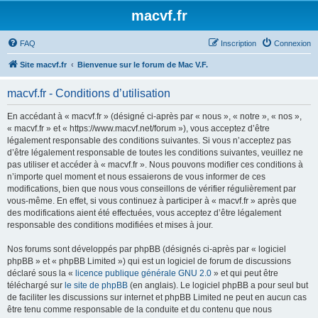
macvf.fr
FAQ
Inscription
Connexion
Site macvf.fr
Bienvenue sur le forum de Mac V.F.
macvf.fr - Conditions d’utilisation
En accédant à « macvf.fr » (désigné ci-après par « nous », « notre », « nos »,
« macvf.fr » et « https://www.macvf.net/forum »), vous acceptez d’être
légalement responsable des conditions suivantes. Si vous n’acceptez pas
d’être légalement responsable de toutes les conditions suivantes, veuillez ne
pas utiliser et accéder à « macvf.fr ». Nous pouvons modifier ces conditions à
n’importe quel moment et nous essaierons de vous informer de ces
modifications, bien que nous vous conseillons de vérifier régulièrement par
vous-même. En effet, si vous continuez à participer à « macvf.fr » après que
des modifications aient été effectuées, vous acceptez d’être légalement
responsable des conditions modifiées et mises à jour.
Nos forums sont développés par phpBB (désignés ci-après par « logiciel
phpBB » et « phpBB Limited ») qui est un logiciel de forum de discussions
déclaré sous la «
licence publique générale GNU 2.0
» et qui peut être
téléchargé sur
le site de phpBB
(en anglais). Le logiciel phpBB a pour seul but
de faciliter les discussions sur internet et phpBB Limited ne peut en aucun cas
être tenu comme responsable de la conduite et du contenu que nous