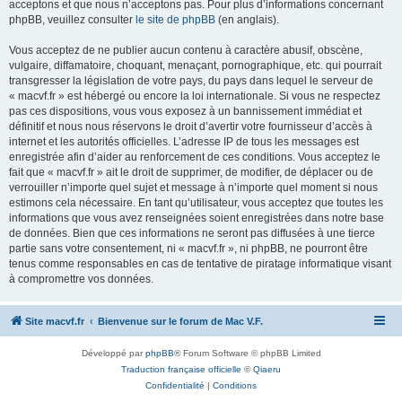
acceptons et que nous n’acceptons pas. Pour plus d’informations concernant
phpBB, veuillez consulter
le site de phpBB
(en anglais).
Vous acceptez de ne publier aucun contenu à caractère abusif, obscène,
vulgaire, diffamatoire, choquant, menaçant, pornographique, etc. qui pourrait
transgresser la législation de votre pays, du pays dans lequel le serveur de
« macvf.fr » est hébergé ou encore la loi internationale. Si vous ne respectez
pas ces dispositions, vous vous exposez à un bannissement immédiat et
définitif et nous nous réservons le droit d’avertir votre fournisseur d’accès à
internet et les autorités officielles. L’adresse IP de tous les messages est
enregistrée afin d’aider au renforcement de ces conditions. Vous acceptez le
fait que « macvf.fr » ait le droit de supprimer, de modifier, de déplacer ou de
verrouiller n’importe quel sujet et message à n’importe quel moment si nous
estimons cela nécessaire. En tant qu’utilisateur, vous acceptez que toutes les
informations que vous avez renseignées soient enregistrées dans notre base
de données. Bien que ces informations ne seront pas diffusées à une tierce
partie sans votre consentement, ni « macvf.fr », ni phpBB, ne pourront être
tenus comme responsables en cas de tentative de piratage informatique visant
à compromettre vos données.
Site macvf.fr
Bienvenue sur le forum de Mac V.F.
Développé par
phpBB
® Forum Software © phpBB Limited
Traduction française officielle
©
Qiaeru
Confidentialité
|
Conditions