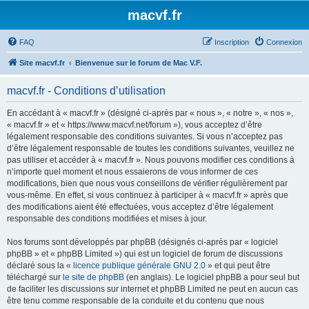
macvf.fr
FAQ
Inscription
Connexion
Site macvf.fr
Bienvenue sur le forum de Mac V.F.
macvf.fr - Conditions d’utilisation
En accédant à « macvf.fr » (désigné ci-après par « nous », « notre », « nos »,
« macvf.fr » et « https://www.macvf.net/forum »), vous acceptez d’être
légalement responsable des conditions suivantes. Si vous n’acceptez pas
d’être légalement responsable de toutes les conditions suivantes, veuillez ne
pas utiliser et accéder à « macvf.fr ». Nous pouvons modifier ces conditions à
n’importe quel moment et nous essaierons de vous informer de ces
modifications, bien que nous vous conseillons de vérifier régulièrement par
vous-même. En effet, si vous continuez à participer à « macvf.fr » après que
des modifications aient été effectuées, vous acceptez d’être légalement
responsable des conditions modifiées et mises à jour.
Nos forums sont développés par phpBB (désignés ci-après par « logiciel
phpBB » et « phpBB Limited ») qui est un logiciel de forum de discussions
déclaré sous la «
licence publique générale GNU 2.0
» et qui peut être
téléchargé sur
le site de phpBB
(en anglais). Le logiciel phpBB a pour seul but
de faciliter les discussions sur internet et phpBB Limited ne peut en aucun cas
être tenu comme responsable de la conduite et du contenu que nous