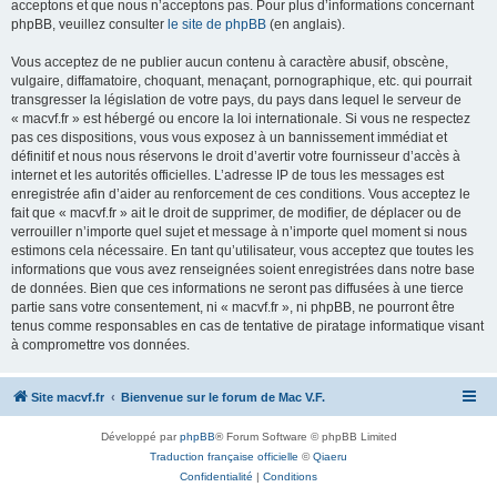
acceptons et que nous n’acceptons pas. Pour plus d’informations concernant
phpBB, veuillez consulter
le site de phpBB
(en anglais).
Vous acceptez de ne publier aucun contenu à caractère abusif, obscène,
vulgaire, diffamatoire, choquant, menaçant, pornographique, etc. qui pourrait
transgresser la législation de votre pays, du pays dans lequel le serveur de
« macvf.fr » est hébergé ou encore la loi internationale. Si vous ne respectez
pas ces dispositions, vous vous exposez à un bannissement immédiat et
définitif et nous nous réservons le droit d’avertir votre fournisseur d’accès à
internet et les autorités officielles. L’adresse IP de tous les messages est
enregistrée afin d’aider au renforcement de ces conditions. Vous acceptez le
fait que « macvf.fr » ait le droit de supprimer, de modifier, de déplacer ou de
verrouiller n’importe quel sujet et message à n’importe quel moment si nous
estimons cela nécessaire. En tant qu’utilisateur, vous acceptez que toutes les
informations que vous avez renseignées soient enregistrées dans notre base
de données. Bien que ces informations ne seront pas diffusées à une tierce
partie sans votre consentement, ni « macvf.fr », ni phpBB, ne pourront être
tenus comme responsables en cas de tentative de piratage informatique visant
à compromettre vos données.
Site macvf.fr
Bienvenue sur le forum de Mac V.F.
Développé par
phpBB
® Forum Software © phpBB Limited
Traduction française officielle
©
Qiaeru
Confidentialité
|
Conditions